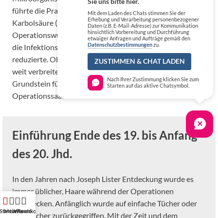
Sie uns bitte hier.
führte die Praxis der Antisepsis ein. Lister begann,
Mit dem Laden des Chats stimmen Sie der
Erhebung und Verarbeitung personenbezogener
Karbolsäure (Phenol) zur Desinfektion von
Daten (z.B. E-Mail-Adresse) zur Kommunikation
hinsichtlich Vorbereitung und Durchführung
Operationswunden und Instrumenten zu verwenden, was
etwaiger Anfragen und Aufträge gemäß den
Datenschutzbestimmungen
zu.
die Infektionsraten nach Operationen erheblich
reduzierte. Obwohl OP-Hauben zu dieser Zeit noch nicht
ZUSTIMMEN & CHAT LADEN
weit verbreitet waren, legten Listers Entdeckungen den
Nach Ihrer Zustimmung klicken Sie zum
Grundstein für die Entwicklung von Schutzkleidung im
Starten auf das aktive Chatsymbol.
Operationssaal.
Einführung Ende des 19. bis Anfang
des 20. Jhd.
In den Jahren nach Joseph Lister Entdeckung wurde es
immer üblicher, Haare während der Operationen
abzudecken. Anfänglich wurde auf einfache Tücher oder
Startseite
Mein Konto
Warenkorb
Kopftücher zurückgegriffen. Mit der Zeit und dem