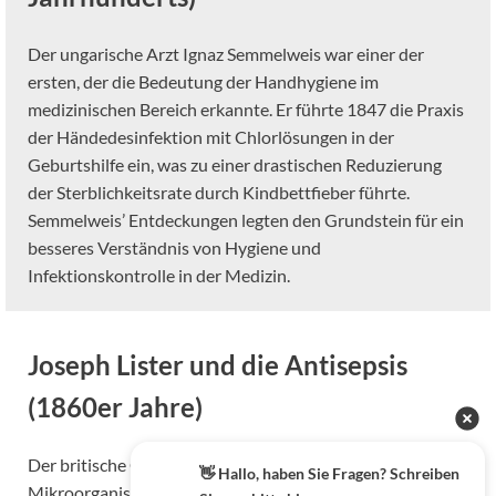
Der ungarische Arzt Ignaz Semmelweis war einer der
ersten, der die Bedeutung der Handhygiene im
medizinischen Bereich erkannte. Er führte 1847 die Praxis
der Händedesinfektion mit Chlorlösungen in der
Geburtshilfe ein, was zu einer drastischen Reduzierung
der Sterblichkeitsrate durch Kindbettfieber führte.
Semmelweis’ Entdeckungen legten den Grundstein für ein
besseres Verständnis von Hygiene und
Infektionskontrolle in der Medizin.
Joseph Lister und die Antisepsis
(1860er Jahre)
Der britische Chirurg Joseph Lister erkannte die Rolle von
👋 Hallo, haben Sie Fragen? Schreiben
Mikroorganismen bei der Entstehung von Infektionen und