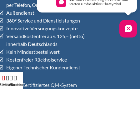
Nach Ihrer Zustimmung klicken Sie zum
per Telefon, Online-Chat, Videobesprechung
Starten auf das aktive Chatsymbol.
Außendienst
360° Service und Dienstleistungen
Innovative Versorgungskonzepte
Versandkostenfrei ab € 125,– (netto)
innerhalb Deutschlands
Kein Mindestbestellwert
Kostenfreier Rückholservice
Eigener Technischer Kundendienst
Zertifiziertes QM-System
Startseite
Mein Konto
Warenkorb
DIN EN ISO 13485
Zahlungsarten