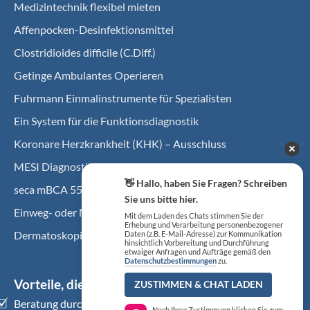
Medizintechnik flexibel mieten
Affenpocken-Desinfektionsmittel
Clostridioides difficile (C.Diff.)
Getinge Ambulantes Operieren
Fuhrmann Einmalinstrumente für Spezialisten
Ein System für die Funktionsdiagnostik
Koro­nare Herz­krank­heit (KHK) – Ausschluss
MESI Diagnostik-Tablet mit med. Apps
👋 Hallo, haben Sie Fragen? Schreiben
seca mBCA 555 – Bio-Impedanz-Analyse
Sie uns bitte hier.
Einweg- oder Mehrweginstrumente einsetzen?
Mit dem Laden des Chats stimmen Sie der
Erhebung und Verarbeitung personenbezogener
Dermatoskopie in der Allgemeinarztpraxis
Daten (z.B. E-Mail-Adresse) zur Kommunikation
hinsichtlich Vorbereitung und Durchführung
etwaiger Anfragen und Aufträge gemäß den
Datenschutzbestimmungen
zu.
Vorteile, die überzeugen
ZUSTIMMEN & CHAT LADEN
Beratung durch Medizinprodukte-Profis