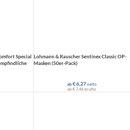
omfort Special
Lohmann & Rauscher Sentinex Classic OP-
mpfindliche
Masken (50er-Pack)
€
6,27
ab
netto
ab
€ 7,46
brutto