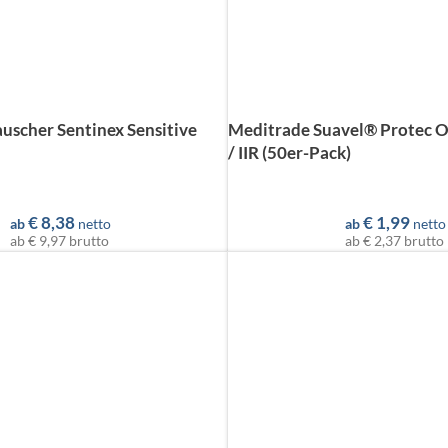
uscher Sentinex Sensitive
Meditrade Suavel® Protec O
/ IIR (50er-Pack)
€
8,38
€
1,99
ab
netto
ab
netto
ab
€ 9,97
brutto
ab
€ 2,37
brutto