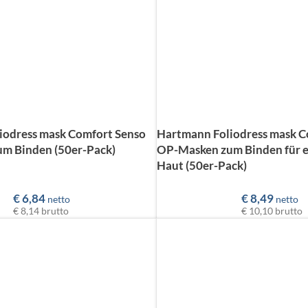
iodress mask Comfort Senso
Hartmann Foliodress mask C
m Binden (50er-Pack)
OP-Masken zum Binden für e
Haut (50er-Pack)
€
6,84
€
8,49
netto
netto
€ 8,14
brutto
€ 10,10
brutto