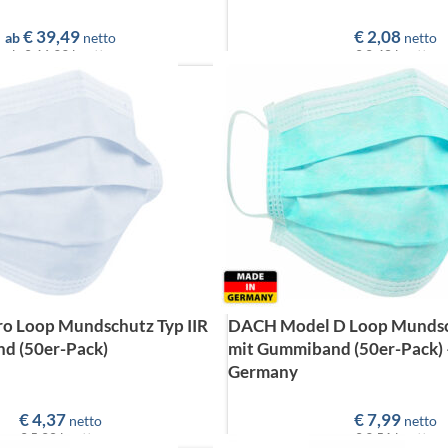
€
39,49
€
2,08
ab
netto
netto
ab
€ 46,99
brutto
€ 2,48
brutto
 Loop Mundschutz Typ IIR
DACH Model D Loop Mundsch
d (50er-Pack)
mit Gummiband (50er-Pack) 
Germany
€
4,37
€
7,99
netto
netto
€ 5,20
brutto
€ 9,51
brutto