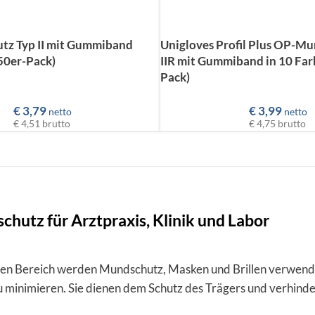
z Typ II mit Gummiband
Unigloves Profil Plus OP-M
(50er-Pack)
IIR mit Gummiband in 10 Far
Pack)
€
3,79
€
3,99
netto
netto
€ 4,51
brutto
€ 4,75
brutto
schutz für Arztpraxis, Klinik und Labor
hen Bereich werden Mundschutz, Masken und Brillen verwende
 minimieren. Sie dienen dem Schutz des Trägers und verhind