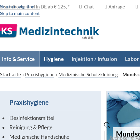
ersandkostenfrei in DE ab € 125,-*
Skip to navigation
Chat
Anfrage
Skip to main content
Info & Service
Hygiene
Injektion / Infusion
Labor
Startseite
›
Praxishygiene
›
Medizinische Schutzkleidung
›
Mundsch
Praxishygiene
Desinfektionsmittel
Reinigung & Pflege
Mundsch
Medizinische Handschuhe