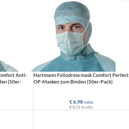
omfort Anti-
Hartmann Foliodress mask Comfort Perfect
en (50er-
OP-Masken zum Binden (50er-Pack)
€
6,98
netto
€ 8,31
brutto