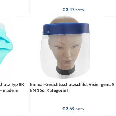
€
3,47
netto
€ 4,13
brutto
utz Typ IIR
Einmal-Gesichtsschutzschild, Visier gemäß
– made in
EN 166, Kategorie II
€
3,69
netto
€ 4,39
brutto