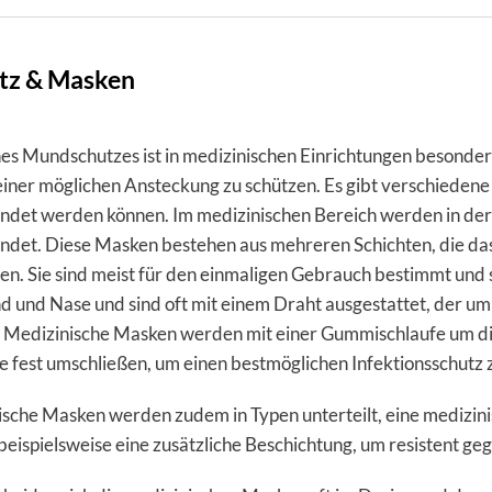
tz & Masken
es Mundschutzes ist in medizinischen Einrichtungen besonders
einer möglichen Ansteckung zu schützen. Es gibt verschieden
det werden können. Im medizinischen Bereich werden in der 
det. Diese Masken bestehen aus mehreren Schichten, die das
len. Sie sind meist für den einmaligen Gebrauch bestimmt un
 und Nase und sind oft mit einem Draht ausgestattet, der um
. Medizinische Masken werden mit einer Gummischlaufe um di
fest umschließen, um einen bestmöglichen Infektionsschutz 
ische Masken werden zudem in Typen unterteilt, eine medizini
beispielsweise eine zusätzliche Beschichtung, um resistent geg