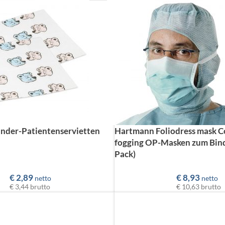
inder-Patientenservietten
Hartmann Foliodress mask C
fogging OP-Masken zum Bind
Pack)
€
2,89
€
8,93
netto
netto
€ 3,44
brutto
€ 10,63
brutto