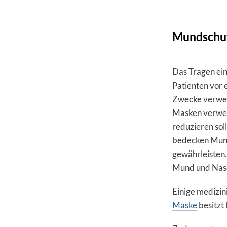
Mundschu
Das Tragen ein
Patienten vor 
Zwecke verwen
Masken verwen
reduzieren sol
bedecken Mund
gewährleisten
Mund und Nase 
Einige medizin
Maske
besitzt 