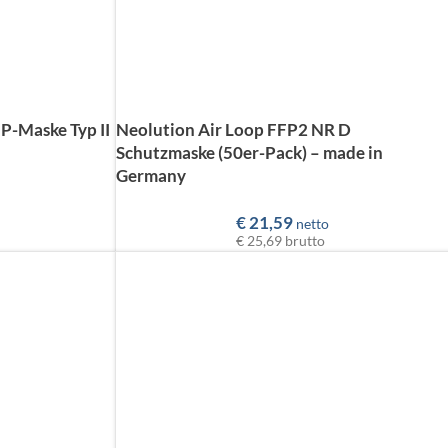
P-Maske Typ II
Neolution Air Loop FFP2 NR D
Schutzmaske (50er-Pack) – made in
Germany
€
21,59
netto
€ 25,69
brutto