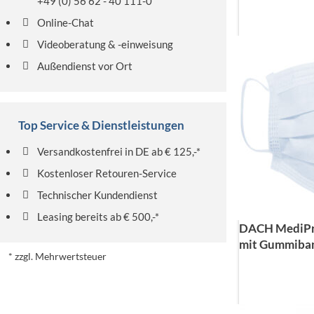
+49 (0) 56 62 - 40 111-0
Online-Chat
Videoberatung & -einweisung
Außendienst vor Ort
Top Service & Dienstleistungen
Versandkostenfrei in DE ab € 125,-*
Kostenloser Retouren-Service
Technischer Kundendienst
Leasing bereits ab € 500,-*
DACH MediPro
mit Gummiban
* zzgl. Mehrwertsteuer