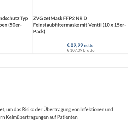
undschutz Typ
ZVG zetMask FFP2 NR D
ben (50er-
Feinstaubfiltermaske mit Ventil (10 x 15er-
Pack)
€
89,99
netto
€ 107,09
brutto
t, um das Risiko der Übertragung von Infektionen und
ern Keimübertragungen auf Patienten.