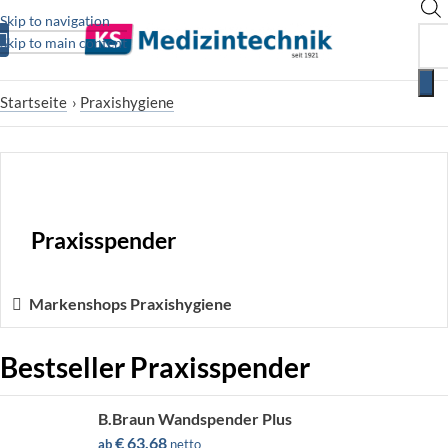
Skip to navigation
Skip to main content
Startseite
›
Praxishygiene
Praxisspender
Markenshops Praxishygiene
Bestseller Praxisspender
B.Braun Wandspender Plus
€
63,68
ab
netto