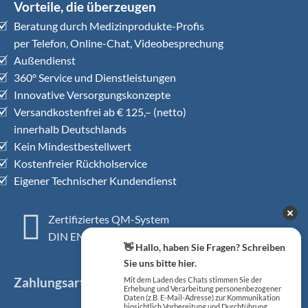
Vorteile, die überzeugen
Beratung durch Medizinprodukte-Profis
per Telefon, Online-Chat, Videobesprechung
Außendienst
360° Service und Dienstleistungen
Innovative Versorgungskonzepte
Versandkostenfrei ab € 125,– (netto)
innerhalb Deutschlands
Kein Mindestbestellwert
Kostenfreier Rückholservice
Eigener Technischer Kundendienst
Zertifiziertes QM-System
DIN EN ISO 13485
👋 Hallo, haben Sie Fragen? Schreiben
Sie uns bitte hier.
Zahlungsarten
Mit dem Laden des Chats stimmen Sie der
Erhebung und Verarbeitung personenbezogener
Daten (z.B. E-Mail-Adresse) zur Kommunikation
hinsichtlich Vorbereitung und Durchführung