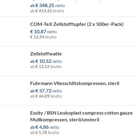
€
348,25
ab
netto
ab
€ 414,42
brutto
COM-TeX Zellstofftupfer (2 x 500er-Pack)
€
10,87
netto
€ 12,94
brutto
Zellstoffwatte
€
10,52
ab
netto
ab
€ 12,52
brutto
Fuhrmann Vliesschlitzkompressen, steril
€
37,72
ab
netto
ab
€ 44,89
brutto
Essity / BSN Leukoplast compress cotton gauze
Mullkompressen, steril/unsteril
€
4,86
ab
netto
ab
€ 5,78
brutto