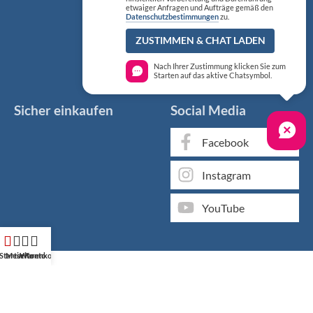
etwaiger Anfragen und Aufträge gemäß den
Datenschutzbestimmungen
zu.
ZUSTIMMEN & CHAT LADEN
Nach Ihrer Zustimmung klicken Sie zum
Starten auf das aktive Chatsymbol.
Sicher einkaufen
Social Media
Facebook
Instagram
YouTube
Startseite
Mein Konto
Warenkorb
Markenqualität kaufen Sie günstig bei KS Medizintechnik
Als medizinischer Fachgroßhandel bieten wir Ihnen, neben
unserem individuellen Service, über 50.000 Artikel von