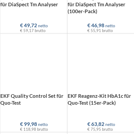
für DiaSpect Tm Analyser
für DiaSpect Tm Analyser
(100er-Pack)
€
49,72
€
46,98
netto
netto
€ 59,17
brutto
€ 55,91
brutto
EKF Quality Control Set für
EKF Reagenz-Kit HbA1c für
Quo-Test
Quo-Test (15er-Pack)
€
99,98
€
63,82
netto
netto
€ 118,98
brutto
€ 75,95
brutto