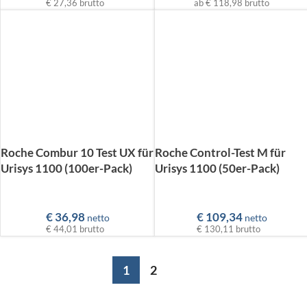
€ 27,36
brutto
ab
€ 118,98
brutto
Roche Combur 10 Test UX für
Roche Control-Test M für
Urisys 1100 (100er-Pack)
Urisys 1100 (50er-Pack)
€
36,98
€
109,34
netto
netto
€ 44,01
brutto
€ 130,11
brutto
1
2