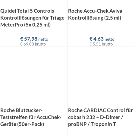
Quidel Total 5 Controls
Roche Accu-Chek Aviva
Kontrolllösungen für Triage
Kontrolllösung (2,5 ml)
MeterPro (5x 0,25 ml)
€
57,98
€
4,63
netto
netto
€ 69,00
brutto
€ 5,51
brutto
Roche Blutzucker-
Roche CARDIAC Control für
Teststreifen für AccuChek-
cobas h 232 – D-Dimer /
Geräte (50er-Pack)
proBNP / Troponin T