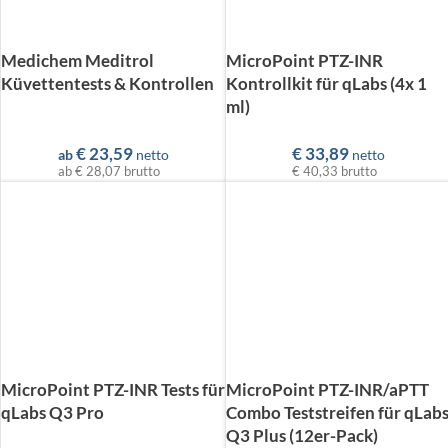
Medichem Meditrol
MicroPoint PTZ-INR
Küvettentests & Kontrollen
Kontrollkit für qLabs (4x 1
ml)
€
23,59
€
33,89
ab
netto
netto
ab
€ 28,07
brutto
€ 40,33
brutto
MicroPoint PTZ-INR Tests für
MicroPoint PTZ-INR/aPTT
qLabs Q3 Pro
Combo Teststreifen für qLab
Q3 Plus (12er-Pack)