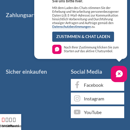
Sie uns bitte hier.
Mit dem Laden des Chats stimmen Sie der
Erhebung und Verarbeitung personenbezogener
Zahlungsarten
Daten (z.B. E-Mail-Adresse) zur Kommunikation
hinsichtlich Vorbereitung und Durchführung
etwaiger Anfragen und Aufträge gemäß den
Datenschutzbestimmungen
zu.
ZUSTIMMEN & CHAT LADEN
Nach Ihrer Zustimmung klicken Sie zum
Starten auf das aktive Chatsymbol.
Sicher einkaufen
Social Media
Facebook
Instagram
YouTube
Startseite
Mein Konto
Warenkorb