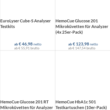
EuroLyser Cube-S Analyser
HemoCue Glucose 201
Testkits
Mikroküvetten für Analyzer
(4x 25er-Pack)
€
46,98
€
123,98
ab
netto
ab
netto
ab
€ 55,91
brutto
ab
€ 147,54
brutto
HemoCue Glucose 201 RT
HemoCue HbA1c 501
Mikroküvetten für Analyzer
Testkartuschen (10er-Pack)