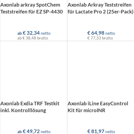
Axonlab arkray SpotChem
Axonlab Arkray Teststreifen
Teststreifen für EZ SP-4430
für Lactate Pro 2 (25er-Pack)
€
32,34
€
64,98
ab
netto
netto
ab
€ 38,48
brutto
€ 77,33
brutto
Axonlab Exdia TRF Testkit
Axonlab iLine EasyControl
inkl. Kontrolllösung
Kit für microINR
€
49,72
€
81,97
ab
netto
netto