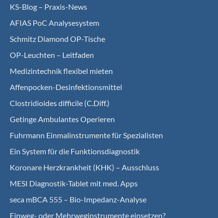
KS-Blog – Praxis-News
AFIAS PoC Analysesystem
Schmitz Diamond OP-Tische
OP-Leuchten – Leitfaden
Medizintechnik flexibel mieten
Affenpocken-Desinfektionsmittel
Clostridioides difficile (C.Diff.)
Getinge Ambulantes Operieren
Fuhrmann Einmalinstrumente für Spezialisten
Ein System für die Funktionsdiagnostik
Koro­nare Herz­krank­heit (KHK) – Ausschluss
MESI Diagnostik-Tablet mit med. Apps
seca mBCA 555 – Bio-Impedanz-Analyse
Einweg- oder Mehrweginstrumente einsetzen?