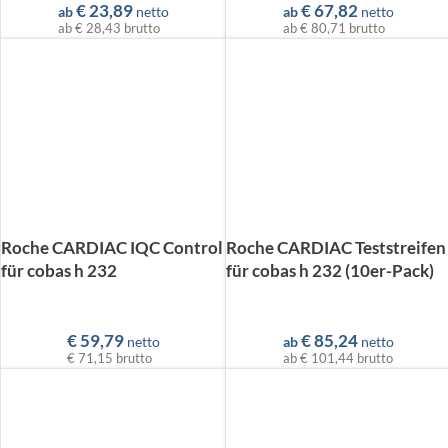
€
23,89
€
67,82
ab
netto
ab
netto
ab
€ 28,43
brutto
ab
€ 80,71
brutto
Roche CARDIAC IQC Control
Roche CARDIAC Teststreifen
für cobas h 232
für cobas h 232 (10er-Pack)
€
59,79
€
85,24
netto
ab
netto
€ 71,15
brutto
ab
€ 101,44
brutto