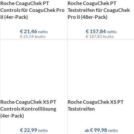
Roche CoaguChek PT
Roche CoaguChek PT
Controls für CoaguChek Pro
Teststreifen für CoaguChek
II (4er-Pack)
Pro II (48er-Pack)
€
21,46
€
157,84
netto
netto
€ 25,54
brutto
€ 187,83
brutto
Roche CoaguChek XS PT
Roche CoaguChek XS PT
Controls Kontrolllösung
Teststreifen
(4er-Pack)
€
22,99
€
99,98
netto
ab
netto