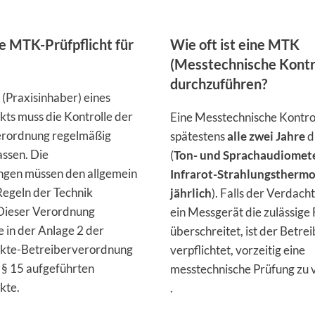
e MTK-Prüfpflicht für
Wie oft ist eine MTK
(Messtechnische Kontr
durchzuführen?
(Praxisinhaber) eines
ts muss die Kontrolle der
Eine Messtechnische Kontrol
erordnung regelmäßig
spätestens
alle zwei Jahre
d
assen. Die
(
Ton- und Sprachaudiomet
ngen müssen den allgemein
Infrarot-Strahlungstherm
egeln der Technik
jährlich
). Falls der Verdacht
Dieser Verordnung
ein Messgerät die zulässige
e in der Anlage 2 der
überschreitet, ist der Betre
kte-Betreiberverordnung
verpflichtet, vorzeitig eine
§ 15 aufgeführten
messtechnische Prüfung zu 
kte.
.