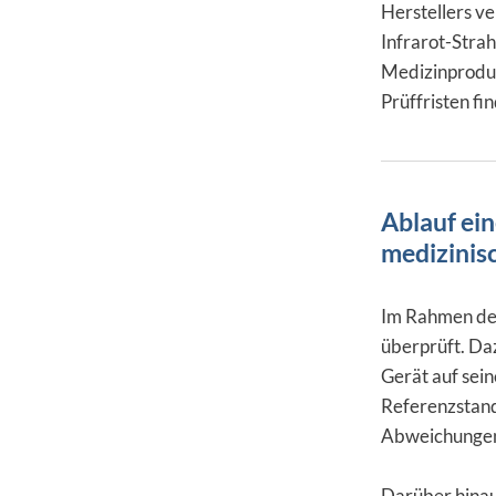
Herstellers v
Infrarot-Stra
Medizinproduk
Prüffristen fi
Ablauf ei
medizinis
Im Rahmen der
überprüft. Daz
Gerät auf sein
Referenzstanda
Abweichungen
Darüber hinaus