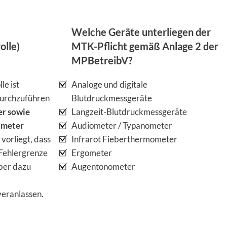
Welche Geräte unterliegen der
olle)
MTK-Pflicht gemäß Anlage 2 der
MPBetreibV?
le ist
Analoge und digitale
urchzuführen
Blutdruckmessgeräte
er sowie
Langzeit-Blutdruckmessgeräte
ometer
Audiometer / Typanometer
 vorliegt, dass
Infrarot Fieberthermometer
 Fehlergrenze
Ergometer
iber dazu
Augentonometer
veranlassen.