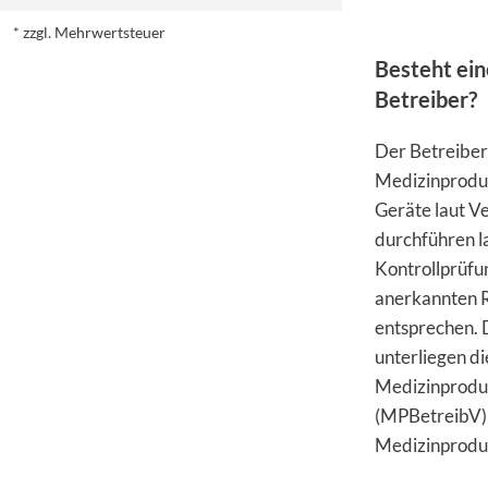
* zzgl. Mehrwertsteuer
Besteht ein
Betreiber?
Der Betreiber 
Medizinproduk
Geräte laut V
durchführen l
Kontrollprüfu
anerkannten R
entsprechen. 
unterliegen di
Medizinprodu
(MPBetreibV) 
Medizinprodu