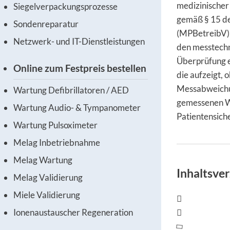
medizinischer
Siegelverpackungsprozesse
gemäß § 15 d
Sondenreparatur
(MPBetreibV) 
Netzwerk- und IT-Dienstleistungen
den messtechn
Überprüfung e
Online zum Festpreis bestellen
die aufzeigt,
Messabweichun
Wartung Defibrillatoren / AED
gemessenen We
Wartung Audio- & Tympanometer
Patientensiche
Wartung Pulsoximeter
Melag Inbetriebnahme
Melag Wartung
Inhaltsver
Melag Validierung
Miele Validierung
Ionenaustauscher Regeneration