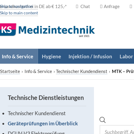
ersandkostenfrei in DE ab € 125,-*
Skip to navigation
Chat
Anfrage
Skip to main content
Info & Service
Hygiene
Injektion / Infusion
Labor
Startseite
›
Info & Service
›
Technischer Kundendienst
›
MTK – Prüf
Technische Dienstleistungen
Technischer Kundendienst
Geräteprüfungen im Überblick
DGUV-V3 Elektroprüfung