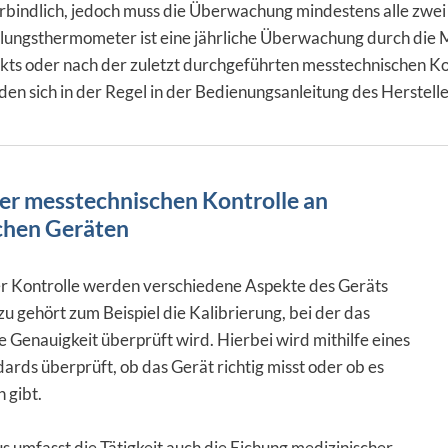
erbindlich, jedoch muss die Überwachung mindestens alle zwei
hlungsthermometer ist eine jährliche Überwachung durch die M
ts oder nach der zuletzt durchgeführten messtechnischen Kon
nden sich in der Regel in der Bedienungsanleitung des Herstelle
ner messtechnischen Kontrolle an
chen Geräten
 Kontrolle werden verschiedene Aspekte des Geräts
u gehört zum Beispiel die Kalibrierung, bei der das
e Genauigkeit überprüft wird. Hierbei wird mithilfe eines
rds überprüft, ob das Gerät richtig misst oder ob es
 gibt.
 umfasst die Tätigkeit auch die Eichung medizinischer