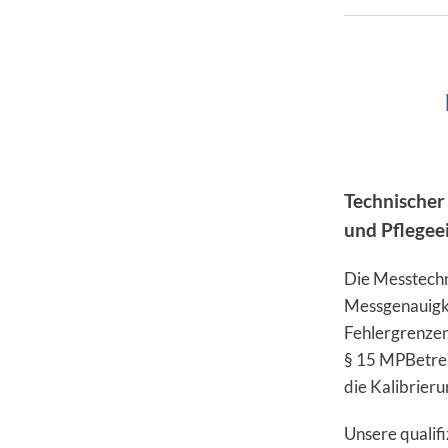
Technischer
und Pflegee
Die Messtechn
Messgenauigkei
Fehlergrenze
§ 15 MPBetrei
die Kalibrier
Unsere qualifi