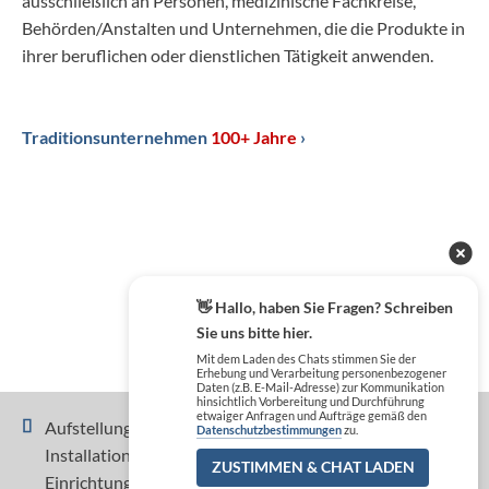
ausschließlich an Personen, medizinische Fachkreise,
Behörden/Anstalten und Unternehmen, die die Produkte in
ihrer beruflichen oder dienstlichen Tätigkeit anwenden.
Traditionsunternehmen
100+ Jahre
›
👋 Hallo, haben Sie Fragen? Schreiben
Sie uns bitte hier.
Mit dem Laden des Chats stimmen Sie der
Erhebung und Verarbeitung personenbezogener
Daten (z.B. E-Mail-Adresse) zur Kommunikation
hinsichtlich Vorbereitung und Durchführung
etwaiger Anfragen und Aufträge gemäß den
Aufstellung, Inbetriebnahme, Einweisung und
Datenschutzbestimmungen
zu.
Installation sind nicht im Preis der Geräte und
ZUSTIMMEN & CHAT LADEN
Einrichtungen enthalten und separat zu beauftragen.