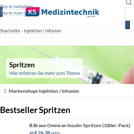
Skip to navigation
Skip to main content
Startseite
›
Injektion / Infusion
Spritzen
Hier erfahren Sie mehr zum Thema
Markenshops Injektion / Infusion
Bestseller Spritzen
B.Braun Omnican Insulin-Spritzen (100er-Pack)
€
26,38
ab
netto