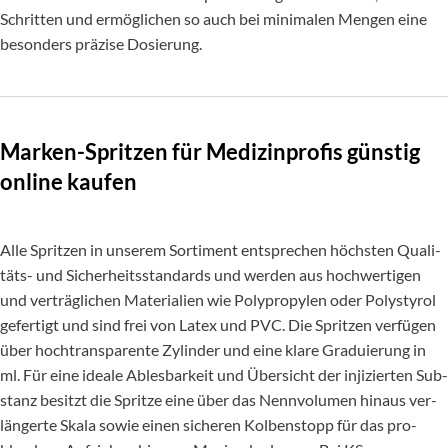
Schritten und ermöglichen so auch bei minimalen Mengen eine
besonders präzise Dosierung.
Marken-Spritzen für Medizinprofis günstig
online kaufen
Alle Sprit­zen in unserem Sortiment ent­spre­chen höchs­ten Qua­li­
täts- und Sicher­heits­stan­dards und wer­den aus hoch­wer­ti­gen
und ver­träg­li­chen Mate­ri­a­lien wie Poly­pro­py­len oder Poly­sty­rol
gefer­tigt und sind frei von Latex und PVC. Die Sprit­zen ver­fü­gen
über hoch­trans­pa­rente Zylin­der und eine klare Gra­du­ie­rung in
ml. Für eine ide­ale Ables­bar­keit und Über­sicht der inji­zier­ten Sub­
s­tanz besitzt die Spritze eine über das Nenn­vo­lu­men hin­aus ver­
län­ger­te Skala so­wie einen siche­ren Kol­ben­stopp für das pro­