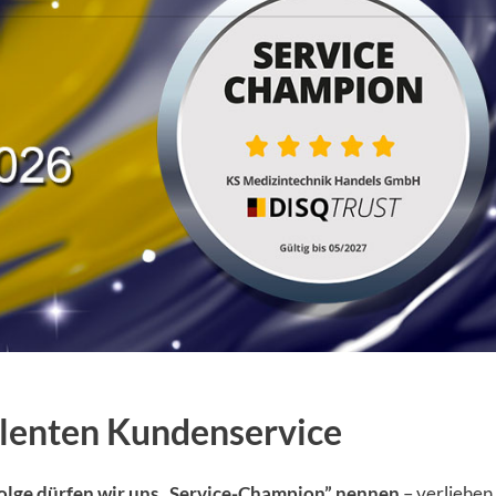
llenten Kundenservice
olge dürfen wir uns „Service-Champion” nennen
– verliehe