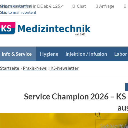
ersandkostenfrei in DE ab € 125,-*
Skip to navigation
Chat
Anfrage
Skip to main content
Info & Service
Hygiene
Injektion / Infusion
Labor
Startseite
›
Praxis-News
›
KS-Newsletter
Service Champion 2026 – KS 
au