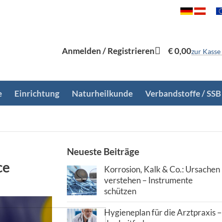
Anmelden / Registrieren
€
0,00
zur Kasse
e
Einrichtung
Naturheilkunde
Verbandstoffe / SSB
Neueste Beiträge
ce
Korrosion, Kalk & Co.: Ursachen
verstehen – Instrumente
schützen
Hygieneplan für die Arztpraxis –