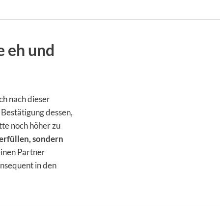
e eh und
uch nach dieser
 Bestätigung dessen,
atte noch höher zu
 erfüllen, sondern
einen Partner
onsequent in den