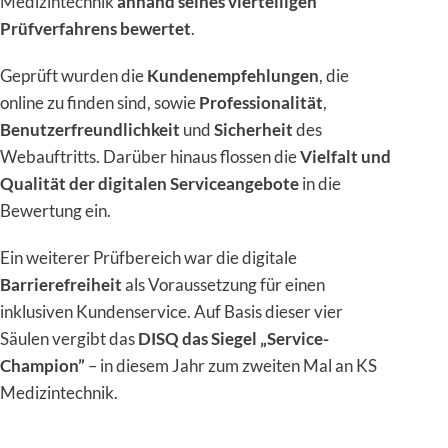
Medizintechnik
anhand seines vierteiligen
Prüfverfahrens bewertet
.
Geprüft wurden die
Kundenempfehlungen
, die
online zu finden sind, sowie
Professionalität
,
Benutzerfreundlichkeit
und
Sicherheit
des
Webauftritts. Darüber hinaus flossen die
Vielfalt und
Qualität der digitalen Serviceangebote
in die
Bewertung ein.
Ein weiterer Prüfbereich war die digitale
Barrierefreiheit
als Voraussetzung für einen
inklusiven Kundenservice. Auf Basis dieser vier
Säulen vergibt das
DISQ das Siegel „Service-
Champion”
– in diesem Jahr zum zweiten Mal an KS
Medizintechnik.