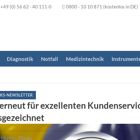
+49 (0) 56 62 - 40 111-0
0800 - 10 10 871
(kostenlos in DE)
Diagnostik
Notfall
Medizintechnik
Instrument
KS-NEWSLETTER
erneut für exzellenten Kundenservi
sgezeichnet