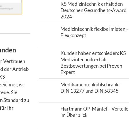
KS Medizintechnik erhält den
Deutschen Gesundheits-Award
2024
Medizintechnik flexibel mieten –
Flexkonzept
Kunden
Kunden haben entschieden: KS
Medizintechnik erhält
hr Vertrauen
Bestbewertungen bei Proven
nd der Antrieb
Expert
 KS
zeichnet, ist
Medikamentenkühlschrank –
DIN 13277 und DIN 58345
reue. Sie
en Standard zu
für Ihr
Hartmann OP-Mäntel – Vorteile
im Überblick