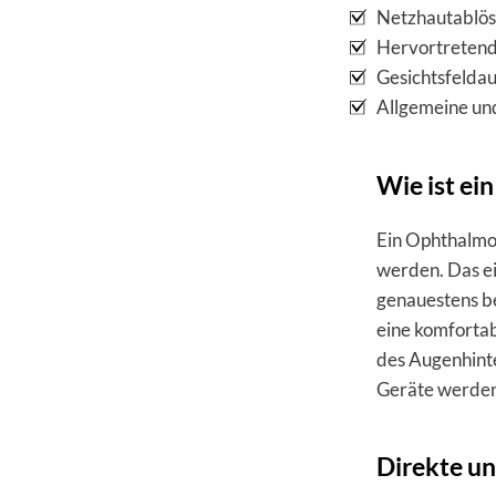
Netzhautablö
Hervortreten
Gesichtsfeldau
Allgemeine und
Wie ist e
Ein Ophthalmo
werden. Das ei
genauestens be
eine komfortab
des Augenhinte
Geräte werden
Direkte un