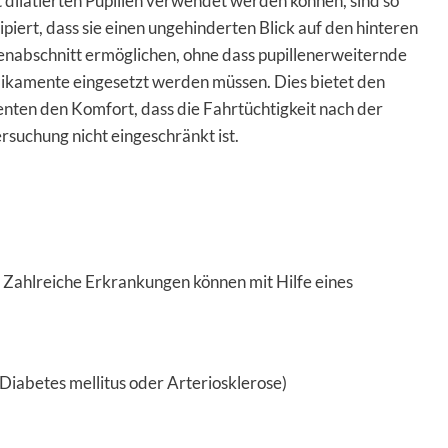
t dilatierten Pupillen verwendet werden können, sind so
ipiert, dass sie einen ungehinderten Blick auf den hinteren
nabschnitt ermöglichen, ohne dass pupillenerweiternde
kamente eingesetzt werden müssen. Dies bietet den
enten den Komfort, dass die Fahrtüchtigkeit nach der
rsuchung nicht eingeschränkt ist.
Zahlreiche Erkrankungen können mit Hilfe eines
iabetes mellitus oder Arteriosklerose)