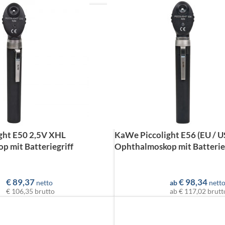
ght E50 2,5V XHL
KaWe Piccolight E56 (EU / U
 mit Batteriegriff
Ophthalmoskop mit Batterie
€
89,37
€
98,34
netto
ab
nett
€ 106,35
brutto
ab
€ 117,02
brutt