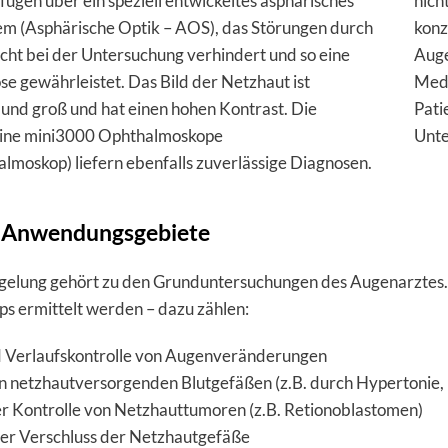
ügen über ein speziell entwickeltes asphärisches
nich
em (Asphärische Optik – AOS), das Störungen durch
konz
Licht bei der Untersuchung verhindert und so eine
Auge
se gewährleistet. Das Bild der Netzhaut ist
Medi
 und groß und hat einen hohen Kontrast. Die
Pati
ine mini3000 Ophthalmoskope
Unte
lmoskop) liefern ebenfalls zuverlässige Diagnosen.
ge Anwendungsgebiete
gelung gehört zu den Grunduntersuchungen des Augenarztes. 
s ermittelt werden – dazu zählen:
d Verlaufskontrolle von Augenveränderungen
 netzhautversorgenden Blutgefäßen (z.B. durch Hypertonie, D
r Kontrolle von Netzhauttumoren (z.B. Retionoblastomen)
der Verschluss der Netzhautgefäße