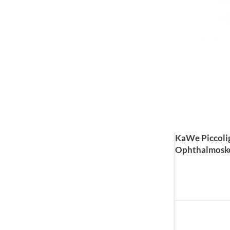
KaWe Piccoli
Ophthalmoskop