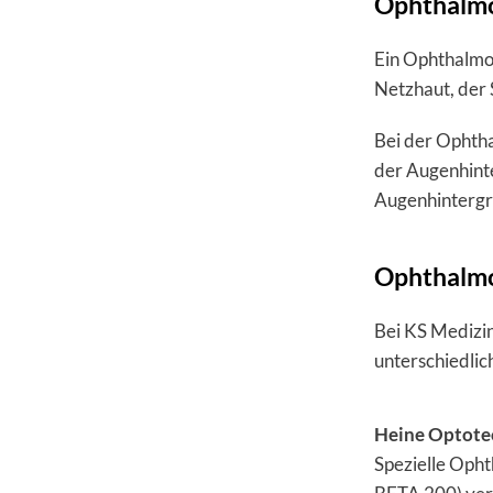
Ophthalmo
Ein Ophthalmos
Netzhaut, der 
Bei der Ophtha
der Augenhinte
Augenhintergru
Ophthalmos
Bei KS Medizi
unterschiedlic
Heine Optote
Spezielle Oph