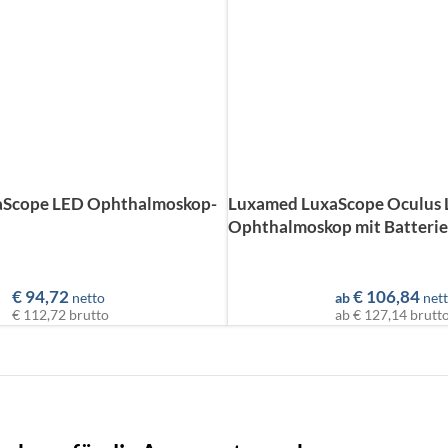
aScope LED Ophthalmoskop-
Luxamed LuxaScope Oculus 
Ophthalmoskop mit Batterie
€
94,72
€
106,84
netto
ab
net
€ 112,72
brutto
ab
€ 127,14
brutt