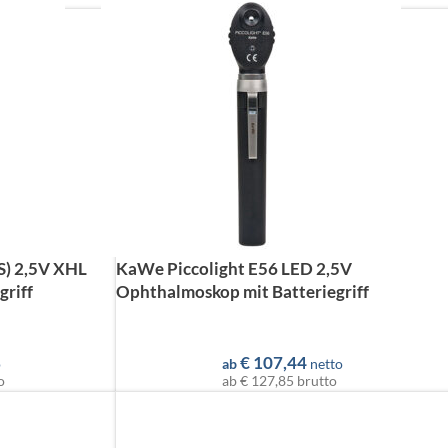
S) 2,5V XHL
KaWe Piccolight E56 LED 2,5V
griff
Ophthalmoskop mit Batteriegriff
€
107,44
o
ab
netto
o
ab
€ 127,85
brutto