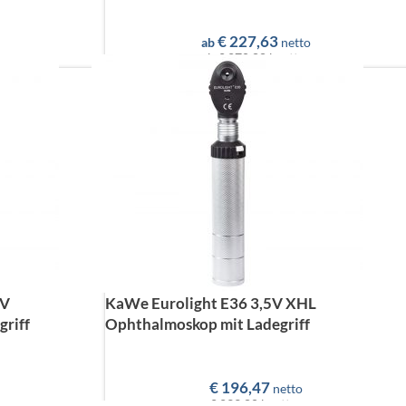
€
227,63
ab
netto
ab
€ 270,88
brutto
5V
KaWe Eurolight E36 3,5V XHL
griff
Ophthalmoskop mit Ladegriff
€
196,47
netto
€ 233,80
brutto