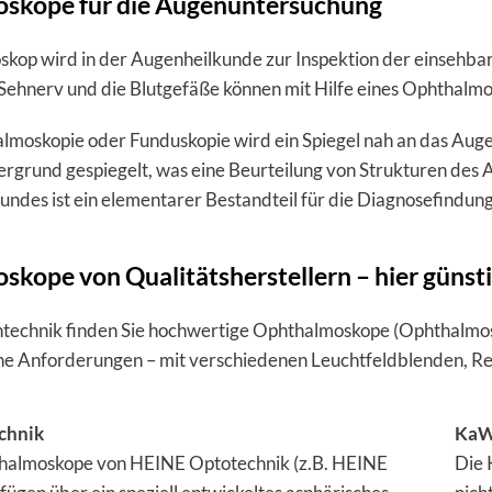
skope für die Augenuntersuchung
kop wird in der Augenheilkunde zur Inspektion der einsehbar
Sehnerv und die Blutgefäße können mit Hilfe eines Ophthalm
lmoskopie oder Funduskopie wird ein Spiegel nah an das Auge
rgrund gespiegelt, was eine Beurteilung von Strukturen des
ndes ist ein elementarer Bestandteil für die Diagnosefindung 
kope von Qualitätsherstellern – hier günst
ntechnik finden Sie hochwertige Ophthalmoskope (Ophthalmos
he Anforderungen – mit verschiedenen Leuchtfeldblenden, Re
chnik
Ka
thalmoskope von HEINE Optotechnik (z.B. HEINE
Die 