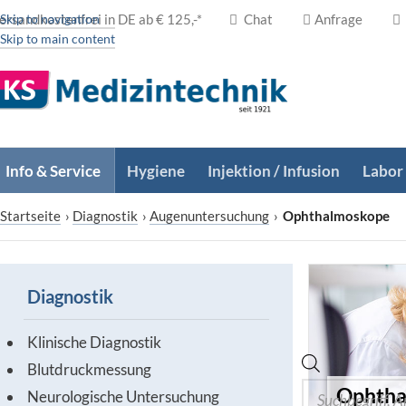
ersandkostenfrei in DE ab € 125,-*
Skip to navigation
Chat
Anfrage
Skip to main content
Info & Service
Hygiene
Injektion / Infusion
Labor
Startseite
›
Diagnostik
›
Augenuntersuchung
›
Ophthalmoskope
Diagnostik
Klinische Diagnostik
Blutdruckmessung
Ophtha
Neurologische Untersuchung