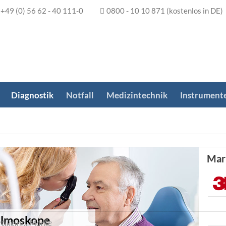
+49 (0) 56 62 - 40 111-0
0800 - 10 10 871
(kostenlos in DE)
Diagnostik
Notfall
Medizintechnik
Instrument
Mar
lmoskope