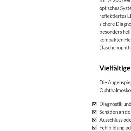
BETA 200) verf
optisches Syst
reflektiertes 
sichere Diagno
besonders hell
kompakten He
(Taschenophtha
Vielfälti
Die Augenspie
Ophthalmoskop
Diagnostik un
Schäden an den
Ausschluss ode
Fehlbildung o