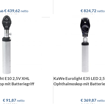
€
439,62
€
824,72
ab
netto
netto
ab
€ 523,15
brutto
€ 981,42
brutto
ht E10 2,5V XHL
KaWe Eurolight E35 LED 2,
 mit Batteriegriff
Ophthalmoskop mit Batterie
€
91,87
€
369,87
netto
netto
€ 109,33
brutto
€ 440,15
brutto