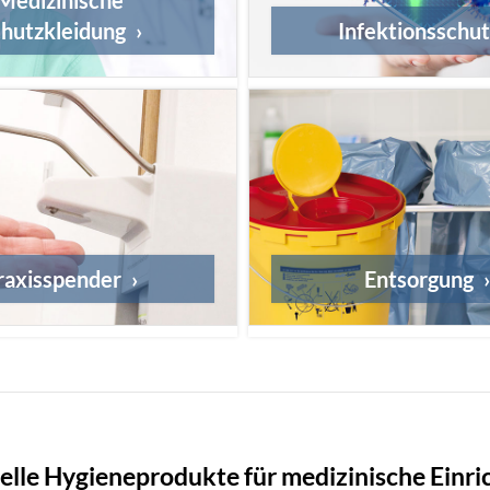
hutzkleidung
Infektionsschu
raxisspender
Entsorgung
elle Hygieneprodukte für medizinische Einr