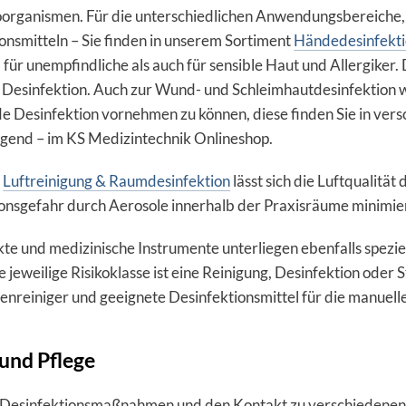
rganismen. Für die unterschiedlichen Anwendungsbereiche, H
onsmitteln – Sie finden in unserem Sortiment
Händedesinfekti
 für unempfindliche als auch für sensible Haut und Allergiker.
r Desinfektion. Auch zur Wund- und Schleimhautdesinfektion 
 Desinfektion vornehmen zu können, diese finden Sie in versc
egend – im KS Medizintechnik Onlineshop.
r
Luftreinigung & Raumdesinfektion
lässt sich die Luftqualität
ionsgefahr durch Aerosole innerhalb der Praxisräume minimie
e und medizinische Instrumente unterliegen ebenfalls spezie
ie jeweilige Risikoklasse ist eine Reinigung, Desinfektion oder 
enreiniger und geeignete Desinfektionsmittel für die manuell
und Pflege
 Desinfektionsmaßnahmen und den Kontakt zu verschiedenen H