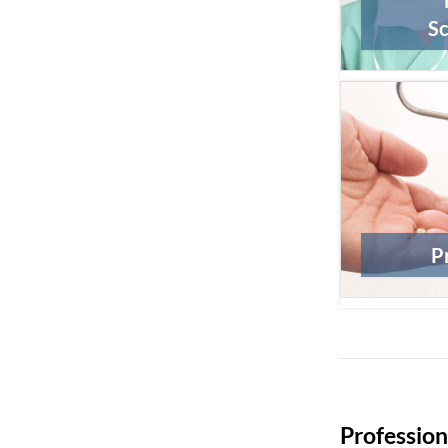
Sc
P
Profession