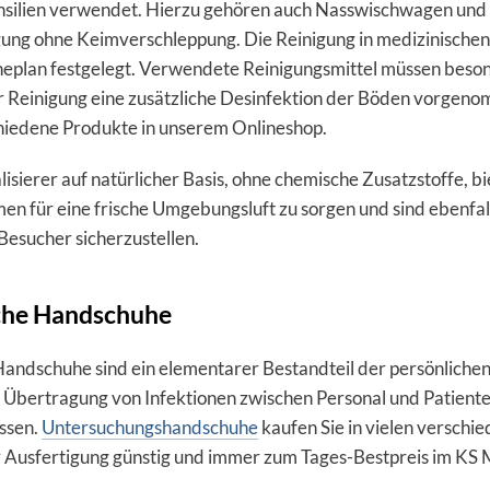
nsilien verwendet. Hierzu gehören auch Nasswischwagen und 
ung ohne Keimverschleppung. Die Reinigung in medizinischen 
eplan festgelegt. Verwendete Reinigungsmittel müssen besond
 Reinigung eine zusätzliche Desinfektion der Böden vorgeno
chiedene Produkte in unserem Onlineshop.
isierer auf natürlicher Basis, ohne chemische Zusatzstoffe, bi
en für eine frische Umgebungsluft zu sorgen und sind ebenfal
Besucher sicherzustellen.
che Handschuhe
andschuhe sind ein elementarer Bestandteil der persönlichen 
 Übertragung von Infektionen zwischen Personal und Patiente
ssen.
Untersuchungshandschuhe
kaufen Sie in vielen verschi
r Ausfertigung günstig und immer zum Tages-Bestpreis im KS 