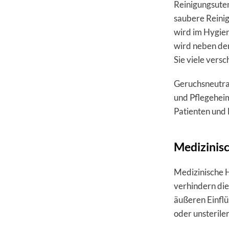
Reinigungsute
saubere Reinig
wird im Hygien
wird neben der
Sie viele vers
Geruchsneutral
und Pflegeheim
Patienten und 
Medizinis
Medizinische H
verhindern die
äußeren Einflü
oder unsterile