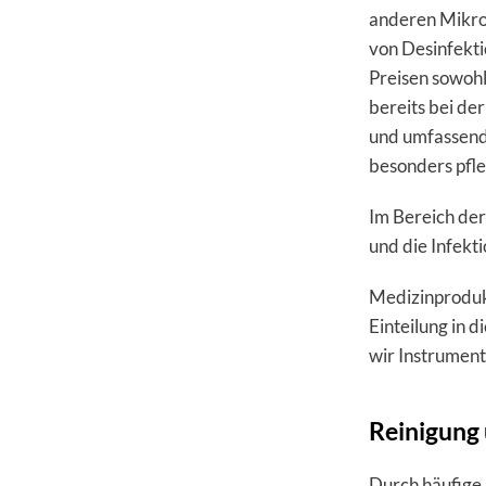
anderen Mikroo
von Desinfekti
Preisen sowohl
bereits bei de
und umfassende
besonders pfl
Im Bereich de
und die Infekt
Medizinprodukt
Einteilung in d
wir Instrument
Reinigung 
Durch häufige