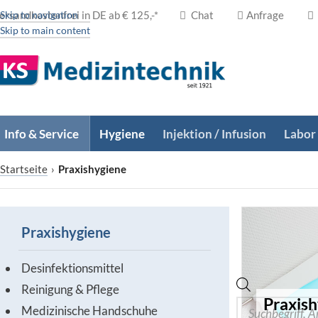
ersandkostenfrei in DE ab € 125,-*
Skip to navigation
Chat
Anfrage
Skip to main content
Info & Service
Hygiene
Injektion / Infusion
Labor
Startseite
›
Praxishygiene
Praxishygiene
Desinfektionsmittel
Reinigung & Pflege
Praxis
Medizinische Handschuhe