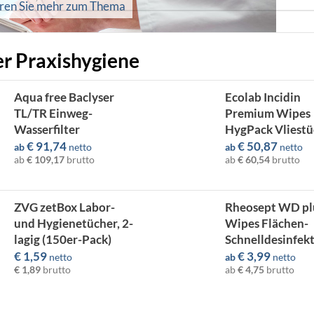
hren Sie mehr zum Thema
er Praxishygiene
Aqua free Baclyser
Ecolab Incidin
TL/TR Einweg-
Premium Wipes
Wasserfilter
HygPack Vliestü
€
91,74
€
50,87
ab
netto
ab
netto
ab
€ 109,17
brutto
ab
€ 60,54
brutto
ZVG zetBox Labor-
Rheosept WD pl
und Hygienetücher, 2-
Wipes Flächen-
lagig (150er-Pack)
Schnelldesinfek
€
1,59
€
3,99
netto
ab
netto
€ 1,89
brutto
ab
€ 4,75
brutto