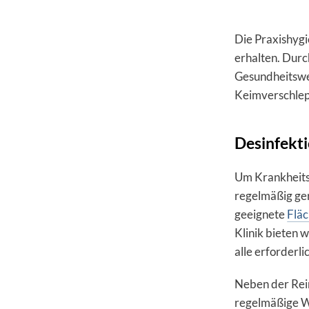
Die Praxishygi
erhalten. Durc
Gesundheitswe
Keimverschlep
Desinfekti
Um Krankheitse
regelmäßig gere
geeignete
Fläc
Klinik bieten 
alle erforderl
Neben der Rein
regelmäßige W