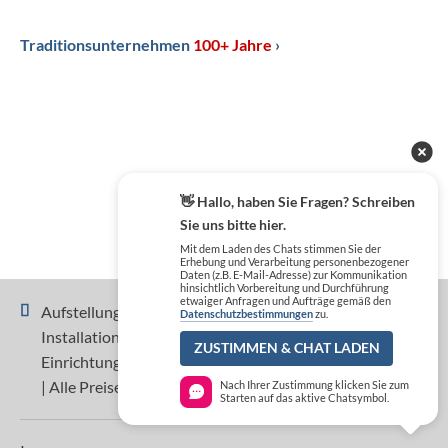
Traditionsunternehmen
100+ Jahre
›
👋 Hallo, haben Sie Fragen? Schreiben
Sie uns bitte hier.
Mit dem Laden des Chats stimmen Sie der
Erhebung und Verarbeitung personenbezogener
Daten (z.B. E-Mail-Adresse) zur Kommunikation
hinsichtlich Vorbereitung und Durchführung
etwaiger Anfragen und Aufträge gemäß den
Aufstellung, Inbetriebnahme, Einweisung und
Datenschutzbestimmungen
zu.
Installation sind nicht im Preis der Geräte und
ZUSTIMMEN & CHAT LADEN
Einrichtungen enthalten und separat zu beauftragen.
| Alle Preise zzgl. MwSt.
Nach Ihrer Zustimmung klicken Sie zum
Starten auf das aktive Chatsymbol.