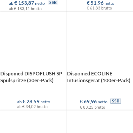
€
153,87
€
51,96
SSB
ab
netto
netto
€ 61,83
brutto
ab
€ 183,11
brutto
Dispomed DISPOFLUSH SP
Dispomed ECOLINE
Spülspritze (30er-Pack)
Infusionsgerät (100er-Pack)
€
28,59
€
69,96
SSB
ab
netto
netto
ab
€ 34,02
brutto
€ 83,25
brutto