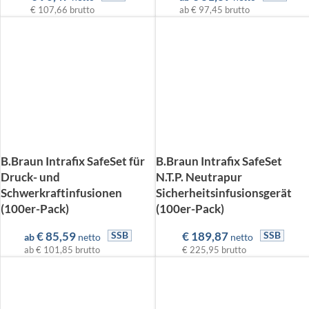
€ 107,66
brutto
ab
€ 97,45
brutto
B.Braun Intrafix SafeSet für
B.Braun Intrafix SafeSet
Druck- und
N.T.P. Neutrapur
Schwerkraftinfusionen
Sicherheitsinfusionsgerät
(100er-Pack)
(100er-Pack)
€
85,59
€
189,87
SSB
SSB
ab
netto
netto
ab
€ 101,85
brutto
€ 225,95
brutto