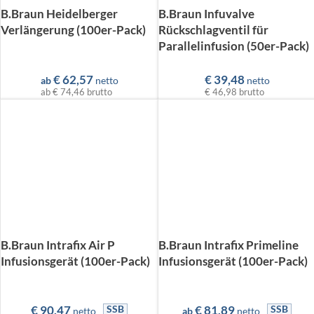
B.Braun Heidelberger
B.Braun Infuvalve
Verlängerung (100er-Pack)
Rückschlagventil für
Parallelinfusion (50er-Pack)
€
62,57
€
39,48
ab
netto
netto
ab
€ 74,46
brutto
€ 46,98
brutto
B.Braun Intrafix Air P
B.Braun Intrafix Primeline
Infusionsgerät (100er-Pack)
Infusionsgerät (100er-Pack)
€
90,47
€
81,89
SSB
SSB
netto
ab
netto