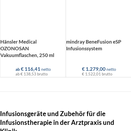
Hänsler Medical
mindray BeneFusion eSP
OZONOSAN
Infusionssystem
Vakuumflaschen, 250 ml
€
116,41
€
1.279,00
ab
netto
netto
ab
€ 138,53
brutto
€ 1.522,01
brutto
Infusionsgeräte und Zubehör für die
Infusionstherapie in der Arztpraxis und