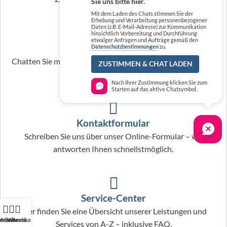
Sie uns bitte hier.
Mit dem Laden des Chats stimmen Sie der
Erhebung und Verarbeitung personenbezogener
Daten (z.B. E-Mail-Adresse) zur Kommunikation
hinsichtlich Vorbereitung und Durchführung
etwaiger Anfragen und Aufträge gemäß den
Live-Chat
Datenschutzbestimmungen
zu.
Chatten Sie mit unserem Kundenservice-Team – wir freuen
ZUSTIMMEN & CHAT LADEN
uns auf Ihre Fragen.
Nach Ihrer Zustimmung klicken Sie zum
Starten auf das aktive Chatsymbol.
Kontaktformular
Schreiben Sie uns über unser Online-Formular – wir
antworten Ihnen schnellstmöglich.
Service-Center
Hier finden Sie eine Übersicht unserer Leistungen und
artseite
Mein Konto
Warenkorb
Services von A-Z – inklusive FAQ.