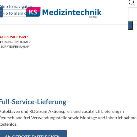
Skip to navigation
Skip to main content
ALLES INKLUSIVE:
EFERUNG | MONTAGE
 INBETRIEBNAHME
Full-Service-Lieferung
Autoklaven und RDG zum Aktionspreis und zusätzlich Lieferung in
Deutschland frei Verwendungsstelle sowie Montage und Inbetriebnahme
kostenlos.
ANGEBOTE ENTDECKEN