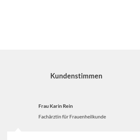
Elektrische und manuelle Tourniquets
Moderne
Blutsperregeräte
Hier entdecken
Kundenstimmen
Frau Karin Rein
Fachärztin für Frauenheilkunde