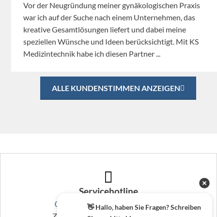
Vor der Neugründung meiner gynäkologischen Praxis
war ich auf der Suche nach einem Unternehmen, das
kreative Gesamtlösungen liefert und dabei meine
speziellen Wünsche und Ideen berücksichtigt. Mit KS
Medizintechnik habe ich diesen Partner ...
ALLE KUNDENSTIMMEN ANZEIGEN
Servicehotline
0800 - 10 10 871
(kostenlos DE)
👋 Hallo, haben Sie Fragen? Schreiben
Zentrale:
+49 (0) 56 62 - 40 111-0