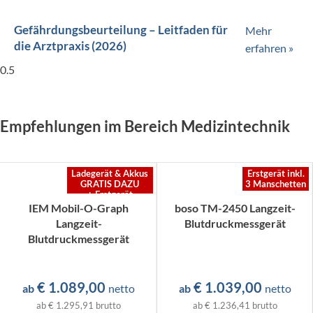
Gefährdungsbeurteilung – Leitfaden für
Mehr
die Arztpraxis (2026)
erfahren »
Empfehlungen im Bereich Medizintechnik
Ladegerät & Akkus
Erstgerät inkl.
GRATIS DAZU
3 Manschetten
+ Erstgerät
inkl. 3 Manschetten
IEM Mobil-O-Graph
boso TM-2450 Langzeit-
Langzeit-
Blutdruckmessgerät
Blutdruckmessgerät
€
1.089,00
€
1.039,00
ab
netto
ab
netto
ab
€ 1.295,91
brutto
ab
€ 1.236,41
brutto