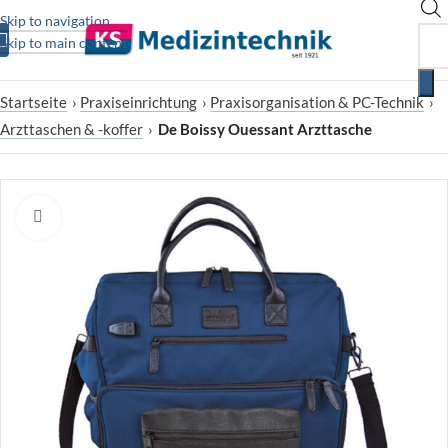
Skip to navigation
Skip to main content
Startseite
›
Praxiseinrichtung
›
Praxisorganisation & PC-Technik
›
Arzttaschen & -koffer
›
De Boissy Ouessant Arzttasche
Zum Vergrößern klicken