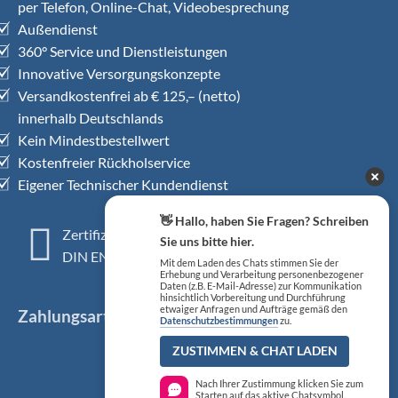
per Telefon, Online-Chat, Videobesprechung
Außendienst
360° Service und Dienstleistungen
Innovative Versorgungskonzepte
Versandkostenfrei ab € 125,– (netto)
innerhalb Deutschlands
Kein Mindestbestellwert
Kostenfreier Rückholservice
Eigener Technischer Kundendienst
👋 Hallo, haben Sie Fragen? Schreiben
Zertifiziertes QM-System
Sie uns bitte hier.
DIN EN ISO 13485
Mit dem Laden des Chats stimmen Sie der
Erhebung und Verarbeitung personenbezogener
Daten (z.B. E-Mail-Adresse) zur Kommunikation
hinsichtlich Vorbereitung und Durchführung
etwaiger Anfragen und Aufträge gemäß den
Zahlungsarten
Datenschutzbestimmungen
zu.
ZUSTIMMEN & CHAT LADEN
Nach Ihrer Zustimmung klicken Sie zum
Starten auf das aktive Chatsymbol.