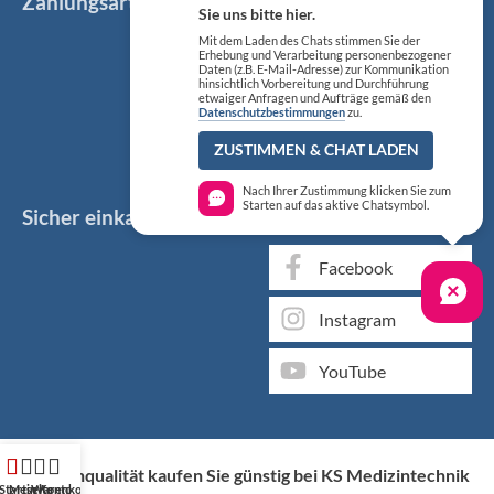
Zahlungsarten
Sie uns bitte hier.
Mit dem Laden des Chats stimmen Sie der
Erhebung und Verarbeitung personenbezogener
Daten (z.B. E-Mail-Adresse) zur Kommunikation
hinsichtlich Vorbereitung und Durchführung
etwaiger Anfragen und Aufträge gemäß den
Datenschutzbestimmungen
zu.
ZUSTIMMEN & CHAT LADEN
Nach Ihrer Zustimmung klicken Sie zum
Starten auf das aktive Chatsymbol.
Sicher einkaufen
Social Media
Facebook
Instagram
YouTube
Markenqualität kaufen Sie günstig bei KS Medizintechnik
Startseite
Mein Konto
Warenkorb