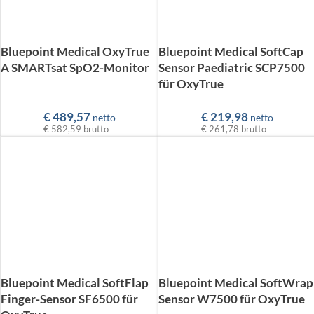
Bluepoint Medical OxyTrue
Bluepoint Medical SoftCap
A SMARTsat SpO2-Monitor
Sensor Paediatric SCP7500
für OxyTrue
€
489,57
€
219,98
netto
netto
€ 582,59
brutto
€ 261,78
brutto
Bluepoint Medical SoftFlap
Bluepoint Medical SoftWrap
Finger-Sensor SF6500 für
Sensor W7500 für OxyTrue