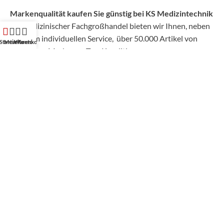
Markenqualität kaufen Sie günstig bei KS Medizintechnik
Als medizinischer Fachgroßhandel bieten wir Ihnen, neben
unserem individuellen Service, über 50.000 Artikel von
Startseite
Mein Konto
Warenkorb
hunderten Marken zu Top-Konditionen.