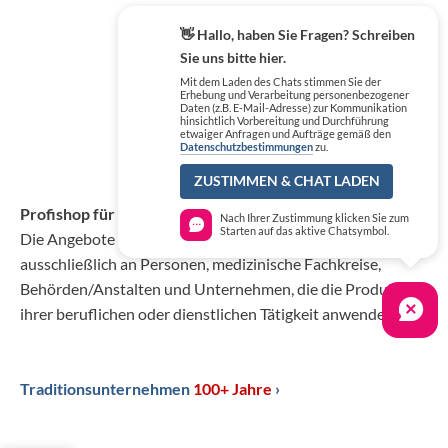
👋 Hallo, haben Sie Fragen? Schreiben
Sie uns bitte hier.
Mit dem Laden des Chats stimmen Sie der
Erhebung und Verarbeitung personenbezogener
Daten (z.B. E-Mail-Adresse) zur Kommunikation
hinsichtlich Vorbereitung und Durchführung
etwaiger Anfragen und Aufträge gemäß den
Datenschutzbestimmungen
zu.
ZUSTIMMEN & CHAT LADEN
Profishop für Mediziner
Nach Ihrer Zustimmung klicken Sie zum
Starten auf das aktive Chatsymbol.
Die Angebote in unserem B2B-Onlineshop richten sich
ausschließlich an Personen, medizinische Fachkreise,
Behörden/Anstalten und Unternehmen, die die Produkte in
ihrer beruflichen oder dienstlichen Tätigkeit anwenden.
Traditionsunternehmen
100+ Jahre
›