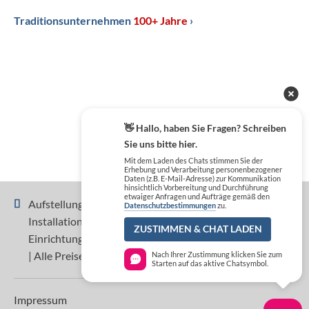
Traditionsunternehmen
100+ Jahre
›
👋 Hallo, haben Sie Fragen? Schreiben
Sie uns bitte hier.
Mit dem Laden des Chats stimmen Sie der
Erhebung und Verarbeitung personenbezogener
Daten (z.B. E-Mail-Adresse) zur Kommunikation
hinsichtlich Vorbereitung und Durchführung
etwaiger Anfragen und Aufträge gemäß den
Aufstellung, Inbetriebnahme, Einweisung und
Datenschutzbestimmungen
zu.
Installation sind nicht im Preis der Geräte und
ZUSTIMMEN & CHAT LADEN
Einrichtungen enthalten und separat zu beauftragen.
| Alle Preise zzgl. MwSt.
Nach Ihrer Zustimmung klicken Sie zum
Starten auf das aktive Chatsymbol.
Impressum