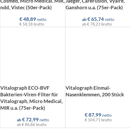
Cosmed, Micro Medical, MIR,
Jaeger, CareFusion, Vyaire,
ndd, Vistec (50er-Pack)
Ganshorn u.a. (75er-Pack)
€
48,89
€
65,74
netto
ab
netto
€ 58,18
brutto
ab
€ 78,23
brutto
Vitalograph ECO-BVF
Vitalograph Einmal-
Bakterien-Viren-Filter für
Nasenklemmen, 200 Stück
Vitalograph, Micro Medical,
MIR u.a. (75er-Pack)
€
87,99
netto
€
72,99
ab
netto
€ 104,71
brutto
ab
€ 86,86
brutto