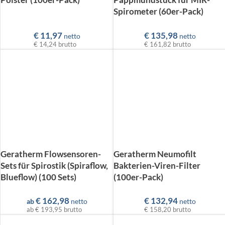
Spirometer (60er-Pack)
€
11,97
€
135,98
netto
netto
€ 14,24
brutto
€ 161,82
brutto
Geratherm Flowsensoren-
Geratherm Neumofilt
Sets für Spirostik (Spiraflow,
Bakterien-Viren-Filter
Blueflow) (100 Sets)
(100er-Pack)
€
162,98
€
132,94
ab
netto
netto
ab
€ 193,95
brutto
€ 158,20
brutto