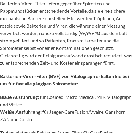
Bakte­ri­en-Viren-Fil­ter liefern gegenüber Spiret­ten und
Pappmund­stücken ent­schei­den­de Vor­teile, da sie ei­ne si­che­re
mechani­sche Barrie­re dar­stel­len. Hier werden Tröpfchen, Ae­
rosole sowie Bakte­ri­en und Viren, die wäh­rend ei­ner Messung
verwirbelt wer­den, nahezu vollständig (99,999 %) aus dem Luft­
strom gefiltert und so Pa­ti­en­ten, Praxismit­arbei­ter und die
Spirome­ter selbst vor einer Kon­­ta­­mi­­na­tio­nen geschüt­zt.
Gleichzeitig wird der Reinigungs­aufwand dras­tisch reduziert, was
zu ent­spre­chen­den Zeit- und Kosteneinsparun­gen führt.
Bakterien-Viren-Filter (BVF) von Vitalograph erhal­ten Sie bei
uns für fast alle gängigen Spirome­ter:
Blaue Aus­führung:
für Cosmed, Micro Medi­cal, MIR, Vi­ta­lograph
und Vistec.
Weiße Aus­führung:
für Jaeger/CareFusion/Vyaire, Ganshorn,
ZAN und Custo.
Zudem bieten wir Bakte­ri­en-Viren-Fil­ter für CareFusion,