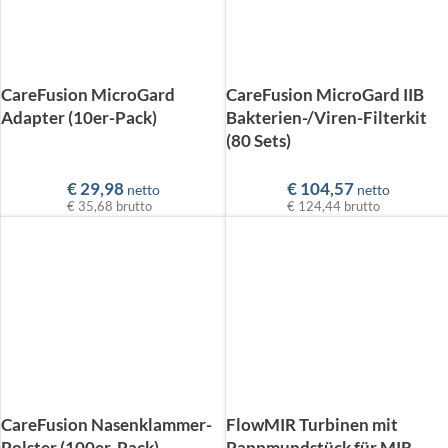
CareFusion MicroGard
CareFusion MicroGard IIB
Adapter (10er-Pack)
Bakterien-/Viren-Filterkit
(80 Sets)
€
29,98
€
104,57
netto
netto
€ 35,68
brutto
€ 124,44
brutto
CareFusion Nasenklammer-
FlowMIR Turbinen mit
Polster (100er-Pack)
Pappmundstück für MIR-