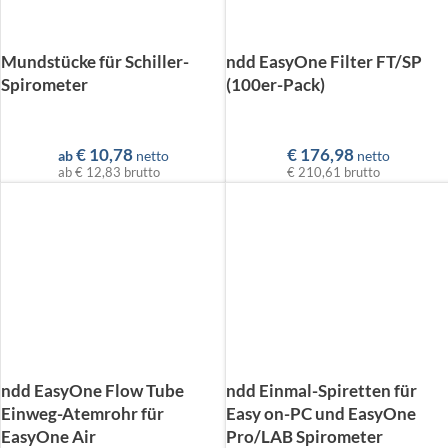
Mundstücke für Schiller-
ndd EasyOne Filter FT/SP
Spirometer
(100er-Pack)
€
10,78
€
176,98
ab
netto
netto
ab
€ 12,83
brutto
€ 210,61
brutto
ndd EasyOne Flow Tube
ndd Einmal-Spiretten für
Einweg-Atemrohr für
Easy on-PC und EasyOne
EasyOne Air
Pro/LAB Spirometer