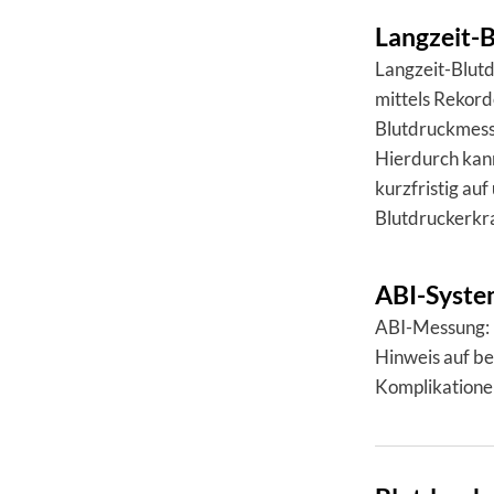
Langzeit-
Langzeit-Blut
mittels Rekord
Blutdruckmess
Hierdurch kan
kurzfristig au
Blutdruckerkr
ABI-Syst
ABI-Messung: 
Hinweis auf b
Komplikationen