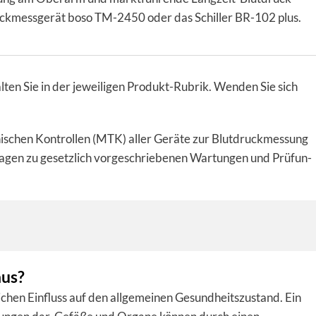
­druck­mess­gerät boso TM-2450 oder das Schil­ler BR-102 plus.
ten Sie in der jeweiligen Produkt-Rubrik. Wenden Sie sich
h­ni­schen Kon­trollen (MTK) aller Geräte zur Blutdruckmessung
a­gen zu gesetz­lich vor­ge­schrie­be­nen War­tun­gen und Prü­fun­
aus?
chen Einfluss auf den allgemeinen Gesundheitszustand. Ein