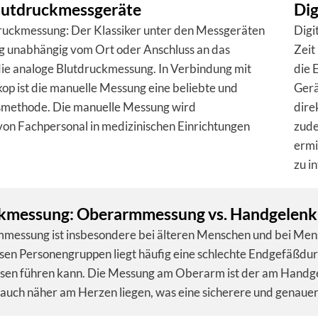
lutdruckmessgeräte
Dig
ruckmessung: Der Klassiker unter den Messgeräten
Digi
ig unabhängig vom Ort oder Anschluss an das
Zeit
die analoge Blutdruckmessung. In Verbindung mit
die 
op ist die manuelle Messung eine beliebte und
Gerä
smethode. Die manuelle Messung wird
dire
von Fachpersonal in medizinischen Einrichtungen
zude
ermi
zu i
kmessung: Oberarm­messung vs. Handgelenk
mes­sung ist ins­be­son­dere bei älte­ren Men­schen und bei Men­sc
sen Per­so­nen­grup­pen liegt häu­fig eine schlechte End­ge­fäß­dur
s­sen füh­ren kann. Die Mes­sung am Ober­arm ist der am Hand­ge
auch näher am Her­zen lie­gen, was eine siche­rere und ge­nau­er