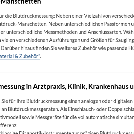
-Manschetten
ür die Blutdruckmessung: Neben einer Vielzahl von verschie
utdruck-Manschetten. Neben unterschiedlichen Passformen u
r unterschiedliche Messmethoden und Anschlussarten. Wäh­len 
n vie­len ver­schie­de­nen Aus­füh­run­gen und Grö­ßen für Säug­li
 Darü­ber hinaus finden Sie weite­res Zube­hör wie passende Hü
terial & Zubehör”
.
essung in Arztpraxis, Klinik, Krankenhaus un
 Sie für Ihre Blutdruckmessung einen ana­lo­gen oder digi­ta­len 
an Blut­druck­mess­ge­rä­ten. Als Ein­schlauch- oder Dop­pel­schl
tiv­mo­dell sowie Mess­ge­räte für die voll­auto­ma­ti­sche simul­ta­
ifferenz.
­klas­sige Dia­g­nos­tik-Ins­tru­mente zur prä­zi­sen Blut­druck­