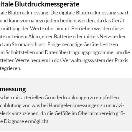
itale Blutdruckmessgeräte
tale Blutdruckmessung: Die digitale Blutdruckmessung spart
 und kann von nahezu jedem bedient werden, da das Gerät
Ermittlung der Werte übernimmt. Betrieben werden diese
te mit einem Akku, einer Batterie oder mittels Netzstecker
kt am Stromanschluss. Einige neuartige Geräte besitzen
m Schnittstellen und Datenübertragungsprogramme, um die
ttelten Werte bequem in das Verwaltungssystem der Praxis
ntegrieren.
­messung
hen mit arte­ri­el­len Grund­er­kran­kun­gen zu emp­feh­len.
ch­blu­tung vor, was bei Hand­ge­lenk­mes­sun­gen zu un­prä­zi­
lenk vor­zu­zie­hen, da die Gefäße im Ober­arm­be­reich grö­
e Dia­g­nose ermög­licht.