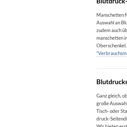
Blutdruck
Manschetten f
Auswahl an Bl
zudem auch übe
man­schet­ten i
Ober­schen­kel.
“Verbrauchsma
Blutdruckm
Ganz gleich, ob
große Aus­wahl 
Tisch- oder Sta­
druck-Sei­ten­d
Wir bieten erst