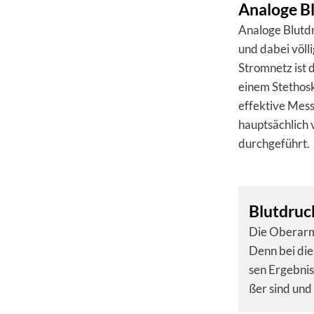
Analoge B
Analoge Blutd
und dabei völl
Stromnetz ist 
einem Stethosk
effektive Mes
hauptsächlich 
durchgeführt.
Blutdruc
Die Ober­arm­
Denn bei die­
sen Ergeb­ni
ßer sind und 