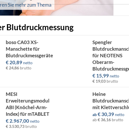
hren Sie mehr zum Thema
er Blutdruckmessung
boso CA03 XS-
Spengler
Manschette für
Blutdruckmansc
Blutdruckmessgeräte
für NEOTENS
Oberarm-
€
20,89
netto
€ 24,86
brutto
Blutdruckmessg
€
15,99
netto
€ 19,03
brutto
MESI
Heine
Erweiterungsmodul
Blutdruckmansc
ABI (Knöchel-Arm-
mit Klettverschl
Index) für mTABLET
€
30,39
ab
netto
ab
€ 36,16
brutto
€
2.967,00
netto
€ 3.530,73
brutto