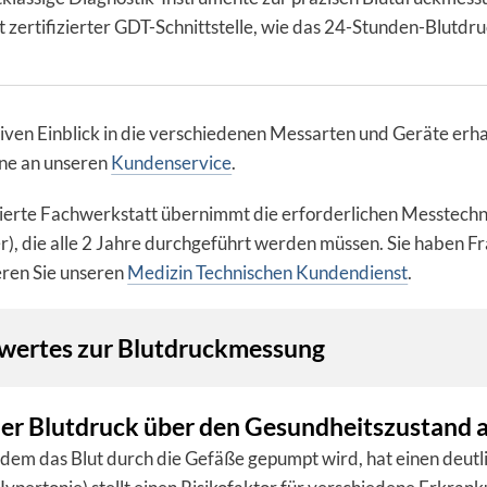
t zer­ti­fi­zier­ter GDT-Schnitt­stelle, wie das 24-Stun­den-Blut
iven Einblick in die verschiedenen Messarten und Geräte erhal
rne an unseren
Kundenservice
.
sierte Fach­werk­statt über­nimmt die erfor­der­lichen Mess­tec
er), die alle 2 Jahre durch­ge­führt wer­den müs­sen. Sie haben Fr
eren Sie unseren
Medi­zin Tech­ni­schen Kun­den­dienst
.
wertes zur Blutdruckmessung
er Blutdruck über den Gesundheitszustand 
dem das Blut durch die Gefäße gepumpt wird, hat einen deutli