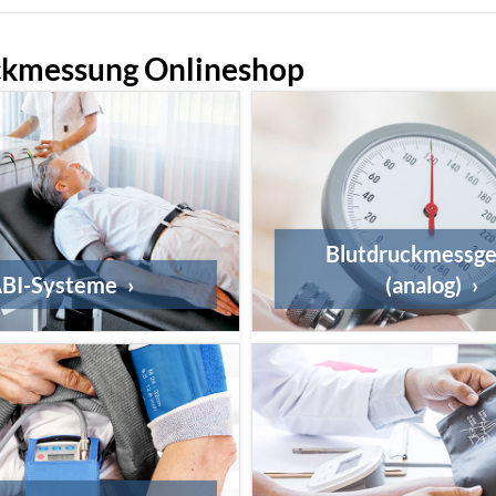
ckmessung Onlineshop
Blutdruckmessge
BI-Systeme
(analog)