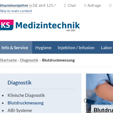
ersandkostenfrei in DE ab € 125,-*
Skip to navigation
Chat
Anfrage
Skip to main content
Info & Service
Hygiene
Injektion / Infusion
Labor
Startseite
›
Diagnostik
›
Blutdruckmessung
Diagnostik
Klinische Diagnostik
Blutdruckmessung
Blutdr
ABI-Systeme