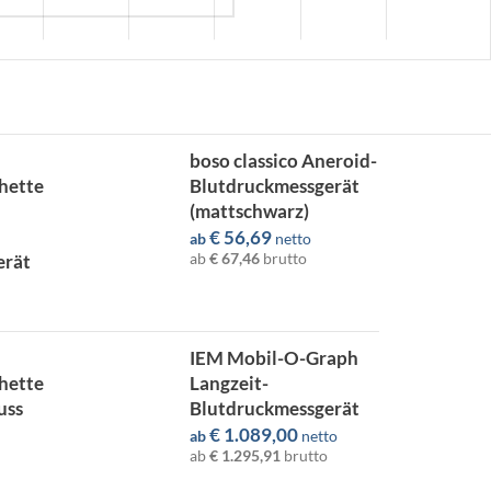
boso classico Aneroid-
hette
Blutdruckmessgerät
(mattschwarz)
€
56,69
ab
netto
erät
ab
€ 67,46
brutto
IEM Mobil-O-Graph
hette
Langzeit-
uss
Blutdruckmessgerät
€
1.089,00
ab
netto
ab
€ 1.295,91
brutto