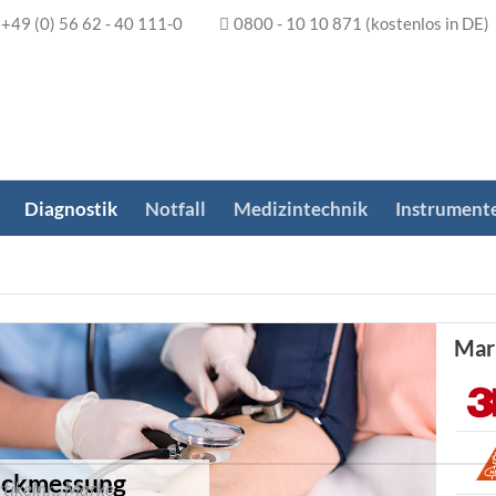
+49 (0) 56 62 - 40 111-0
0800 - 10 10 871
(kostenlos in DE)
Diagnostik
Notfall
Medizintechnik
Instrument
Mar
uckmessung