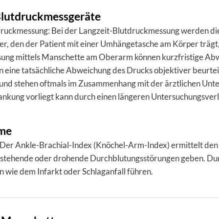
Blutdruckmessgeräte
druckmessung: Bei der Langzeit-Blutdruckmessung werden die
er, den der Patient mit einer Umhängetasche am Körper trägt
ung mittels Manschette am Oberarm können kurzfristige Abwe
n eine tatsächliche Abweichung des Drucks objektiver beurte
f und stehen oftmals im Zusammenhang mit der ärztlichen Unte
ankung vorliegt kann durch einen längeren Untersuchungsverl
eme
Der Ankle-Brachial-Index (Knöchel-Arm-Index) ermittelt den
estehende oder drohende Durchblutungsstörungen geben. D
 wie dem Infarkt oder Schlaganfall führen.