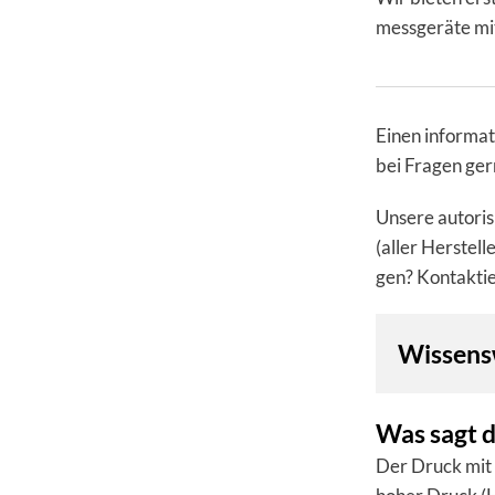
mess­ge­räte mi
Einen informat
bei Fragen ge
Unsere auto­ri­
(aller Herstell
gen? Kontakti
Wissens
Was sagt d
Der Druck mit 