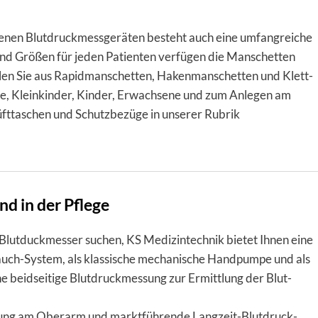
denen Blutdruckmessgeräten besteht auch eine umfangreiche
nd Größen für jeden Patienten verfügen die Manschetten
Sie aus Rapid­man­schet­ten, Haken­man­schet­ten und Klett­
nge, Klein­kin­der, Kin­der, Erwach­sene und zum An­le­gen am
ft­ta­schen und Schutz­be­züge in unserer Rubrik
d in der Pflege
Blut­duck­mes­ser suchen, KS Medi­zin­tech­nik bie­tet Ihnen eine
auch-Sys­tem, als klas­si­sche mecha­ni­sche Hand­pumpe und als
ne beid­sei­tige Blut­druck­mes­sung zur Er­mit­tlung der Blut­
mes­sung am Ober­arm und markt­füh­rende Lang­zeit-Blut­druck­