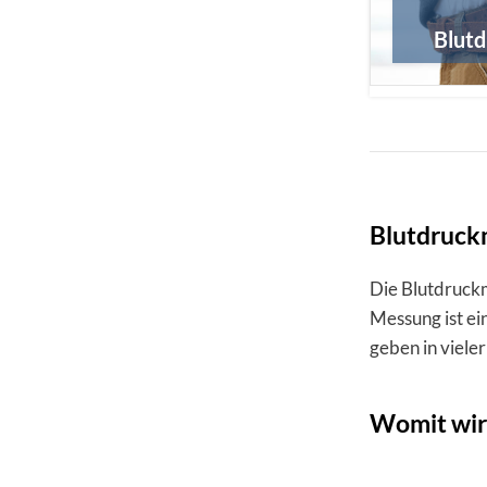
Blut
Blutdruck
Die Blutdruckm
Messung ist e
geben in viele
Womit wird