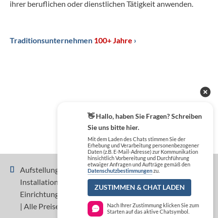
ihrer beruflichen oder dienstlichen Tätigkeit anwenden.
Traditionsunternehmen
100+ Jahre
›
👋 Hallo, haben Sie Fragen? Schreiben
Sie uns bitte hier.
Mit dem Laden des Chats stimmen Sie der
Erhebung und Verarbeitung personenbezogener
Daten (z.B. E-Mail-Adresse) zur Kommunikation
hinsichtlich Vorbereitung und Durchführung
etwaiger Anfragen und Aufträge gemäß den
Aufstellung, Inbetriebnahme, Einweisung und
Datenschutzbestimmungen
zu.
Installation sind nicht im Preis der Geräte und
ZUSTIMMEN & CHAT LADEN
Einrichtungen enthalten und separat zu beauftragen.
| Alle Preise zzgl. MwSt.
Nach Ihrer Zustimmung klicken Sie zum
Starten auf das aktive Chatsymbol.