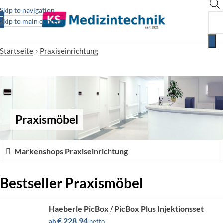
Skip to navigation
Skip to main content
Startseite
›
Praxiseinrichtung
Praxismöbel
Markenshops Praxiseinrichtung
Bestseller Praxismöbel
Haeberle PicBox / PicBox Plus Injektionsset
€
228,94
ab
netto