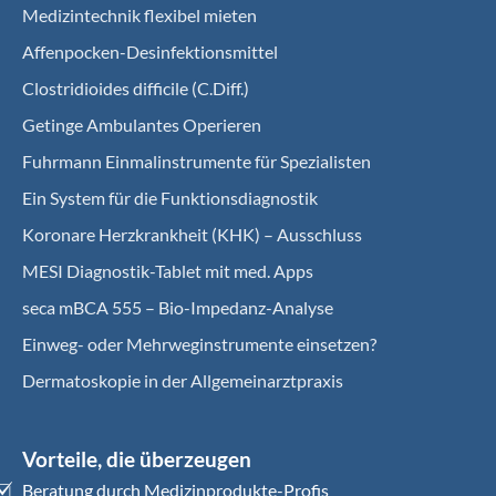
Medizintechnik flexibel mieten
Affenpocken-Desinfektionsmittel
Clostridioides difficile (C.Diff.)
Getinge Ambulantes Operieren
Fuhrmann Einmalinstrumente für Spezialisten
Ein System für die Funktionsdiagnostik
Koro­nare Herz­krank­heit (KHK) – Ausschluss
MESI Diagnostik-Tablet mit med. Apps
seca mBCA 555 – Bio-Impedanz-Analyse
Einweg- oder Mehrweginstrumente einsetzen?
Dermatoskopie in der Allgemeinarztpraxis
Vorteile, die überzeugen
Beratung durch Medizinprodukte-Profis