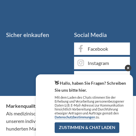
Sicher einkaufen
Social Media
Facebook
Instagram
YouTube
👋 Hallo, haben Sie Fragen? Schreiben
Sie uns bitte hier.
Mit dem Laden des Chats stimmen Sie der
Erhebung und Verarbeitung personenbezogener
Markenqualität kaufen Sie günstig bei KS Medizintechnik
Daten (z.B. E-Mail-Adresse) zur Kommunikation
hinsichtlich Vorbereitung und Durchführung
Als medizinischer Fachgroßhandel bieten wir Ihnen, neben
etwaiger Anfragen und Aufträge gemäß den
Datenschutzbestimmungen
zu.
unserem individuellen Service, über 50.000 Artikel von
ZUSTIMMEN & CHAT LADEN
hunderten Marken zu Top-Konditionen.