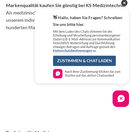
Markenqualität kaufen Sie günstig bei KS Medizintechnik
Als medizinischer Fachgroßhandel bieten wir Ihnen, neben
👋 Hallo, haben Sie Fragen? Schreiben
unserem individuellen Service, über 50.000 Artikel von
Sie uns bitte hier.
hunderten Marken zu Top-Konditionen.
Mit dem Laden des Chats stimmen Sie der
Erhebung und Verarbeitung personenbezogener
Daten (z.B. E-Mail-Adresse) zur Kommunikation
hinsichtlich Vorbereitung und Durchführung
etwaiger Anfragen und Aufträge gemäß den
Datenschutzbestimmungen
zu.
ZUSTIMMEN & CHAT LADEN
Nach Ihrer Zustimmung klicken Sie zum
Starten auf das aktive Chatsymbol.