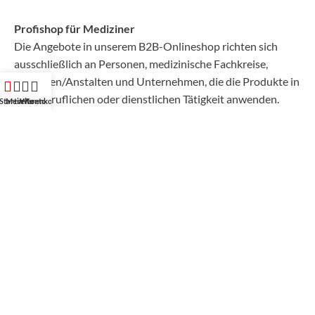
Profishop für Mediziner
Die Angebote in unserem B2B-Onlineshop richten sich
ausschließlich an Personen, medizinische Fachkreise,
Behörden/Anstalten und Unternehmen, die die Produkte in
ihrer beruflichen oder dienstlichen Tätigkeit anwenden.
Startseite
Mein Konto
Warenkorb
Traditionsunternehmen
100+ Jahre
›