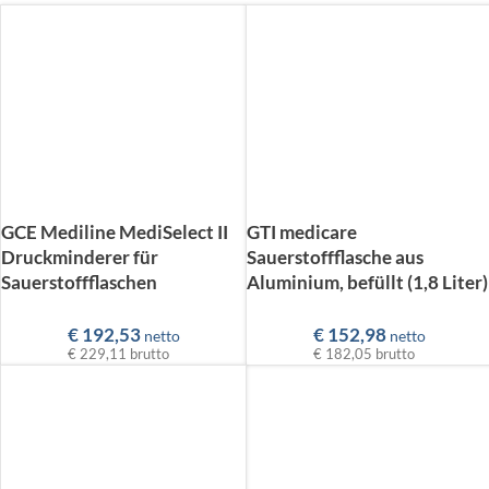
GCE Mediline MediSelect II
GTI medicare
Druckminderer für
Sauerstoffflasche aus
Sauerstoffflaschen
Aluminium, befüllt (1,8 Liter)
€
192,53
€
152,98
netto
netto
€ 229,11
brutto
€ 182,05
brutto