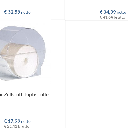
€
32,59
€
34,99
netto
netto
€ 38,78
brutto
€ 41,64
brutto
r Zellstoff-Tupferrolle
€
17,99
netto
€ 21,41
brutto