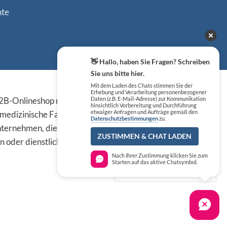
nte
👋 Hallo, haben Sie Fragen? Schreiben
Sie uns bitte hier.
Sicher einkaufen
Mit dem Laden des Chats stimmen Sie der
Erhebung und Verarbeitung personenbezogener
B-Onlineshop richten sich
Daten (z.B. E-Mail-Adresse) zur Kommunikation
hinsichtlich Vorbereitung und Durchführung
 medizinische Fachkreise,
etwaiger Anfragen und Aufträge gemäß den
Datenschutzbestimmungen
zu.
ternehmen, die die
ZUSTIMMEN & CHAT LADEN
n oder dienstlichen Tätigkeit
Nach Ihrer Zustimmung klicken Sie zum
Starten auf das aktive Chatsymbol.