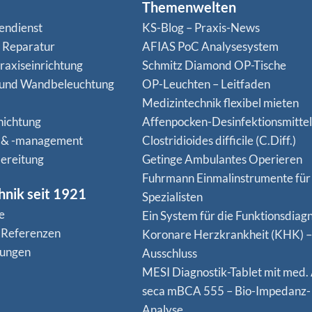
Themenwelten
endienst
KS-Blog – Praxis-News
n Reparatur
AFIAS PoC Analysesystem
raxiseinrichtung
Schmitz Diamond OP-Tische
 und Wandbeleuchtung
OP-Leuchten – Leitfaden
Medizintechnik flexibel mieten
hichtung
Affenpocken-Desinfektionsmittel
 & -management
Clostridioides difficile (C.Diff.)
ereitung
Getinge Ambulantes Operieren
Fuhrmann Einmalinstrumente für
hnik seit 1921
Spezialisten
e
Ein System für die Funktionsdiagn
 Referenzen
Koro­nare Herz­krank­heit (KHK) –
nungen
Ausschluss
MESI Diagnostik-Tablet mit med.
seca mBCA 555 – Bio-Impedanz-
Analyse