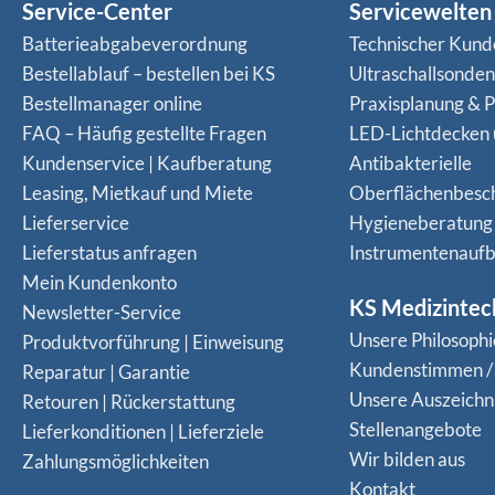
Service-Center
Servicewelten
Batterieabgabeverordnung
Technischer Kund
Bestellablauf – bestellen bei KS
Ultraschallsonde
Bestellmanager online
Praxisplanung & P
FAQ – Häufig gestellte Fragen
LED-Lichtdecken
Kundenservice | Kaufberatung
Antibakterielle
Leasing, Mietkauf und Miete
Oberflächenbesc
Lieferservice
Hygieneberatung
Lieferstatus anfragen
Instrumentenaufb
Mein Kundenkonto
KS Medizintec
Newsletter-Service
Unsere Philosophi
Produktvorführung | Einweisung
Kundenstimmen /
Reparatur | Garantie
Unsere Auszeich
Retouren | Rückerstattung
Stellenangebote
Lieferkonditionen | Lieferziele
Wir bilden aus
Zahlungsmöglichkeiten
Kontakt