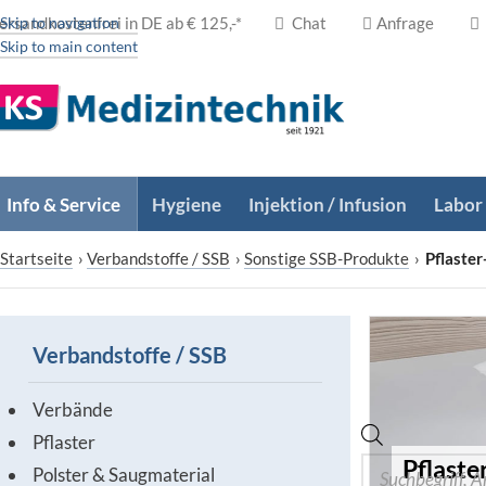
ersandkostenfrei in DE ab € 125,-*
Skip to navigation
Chat
Anfrage
Skip to main content
Info & Service
Hygiene
Injektion / Infusion
Labor
Startseite
›
Verbandstoffe / SSB
›
Sonstige SSB-Produkte
›
Pflaster
Verbandstoffe / SSB
Verbände
Pflaster
Pflaste
Polster & Saugmaterial