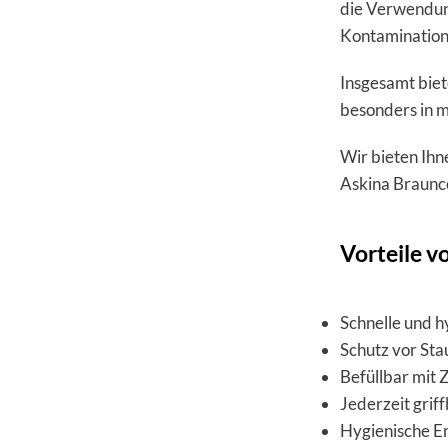
die Verwendung
Kontamination
Insgesamt biet
besonders in m
Wir bieten Ihn
Askina Braunce
Vorteile v
Schnelle und h
Schutz vor St
Befüllbar mit Z
Jederzeit grif
Hygienische En