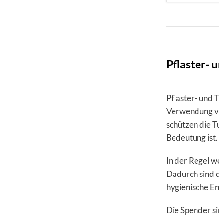
Pflaster- 
Pflaster- und 
Verwendung von
schützen die T
Bedeutung ist.
In der Regel w
Dadurch sind di
hygienische En
Die Spender si