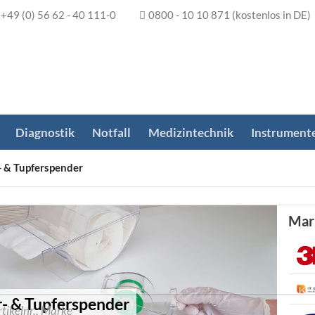
+49 (0) 56 62 - 40 111-0
0800 - 10 10 871
(kostenlos in DE)
Diagnostik
Notfall
Medizintechnik
Instrument
- & Tupferspender
Mar
r- & Tupferspender