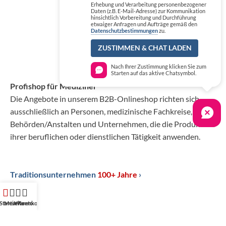
Erhebung und Verarbeitung personenbezogener
Daten (z.B. E-Mail-Adresse) zur Kommunikation
hinsichtlich Vorbereitung und Durchführung
etwaiger Anfragen und Aufträge gemäß den
Datenschutzbestimmungen
zu.
ZUSTIMMEN & CHAT LADEN
Nach Ihrer Zustimmung klicken Sie zum
Starten auf das aktive Chatsymbol.
Profishop für Mediziner
Die Angebote in unserem B2B-Onlineshop richten sich
ausschließlich an Personen, medizinische Fachkreise,
Behörden/Anstalten und Unternehmen, die die Produkte in
ihrer beruflichen oder dienstlichen Tätigkeit anwenden.
Traditionsunternehmen
100+ Jahre
›
Startseite
Mein Konto
Warenkorb