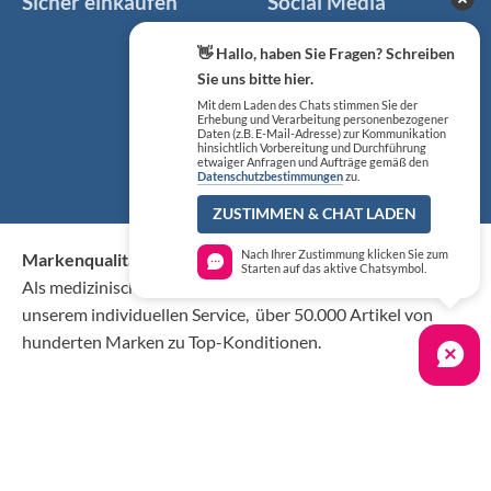
Sicher einkaufen
Social Media
Facebook
👋 Hallo, haben Sie Fragen? Schreiben
Sie uns bitte hier.
Instagram
Mit dem Laden des Chats stimmen Sie der
Erhebung und Verarbeitung personenbezogener
Daten (z.B. E-Mail-Adresse) zur Kommunikation
hinsichtlich Vorbereitung und Durchführung
YouTube
etwaiger Anfragen und Aufträge gemäß den
Datenschutzbestimmungen
zu.
ZUSTIMMEN & CHAT LADEN
Nach Ihrer Zustimmung klicken Sie zum
Markenqualität kaufen Sie günstig bei KS Medizintechnik
Starten auf das aktive Chatsymbol.
Als medizinischer Fachgroßhandel bieten wir Ihnen, neben
unserem individuellen Service, über 50.000 Artikel von
hunderten Marken zu Top-Konditionen.