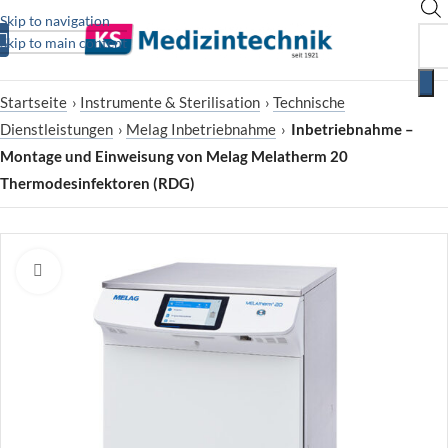
Skip to navigation
Skip to main content
Startseite
›
Instrumente & Sterilisation
›
Technische
Dienstleistungen
›
Melag Inbetriebnahme
›
Inbetriebnahme –
Montage und Einweisung von Melag Melatherm 20
Thermodesinfektoren (RDG)
Zum Vergrößern klicken