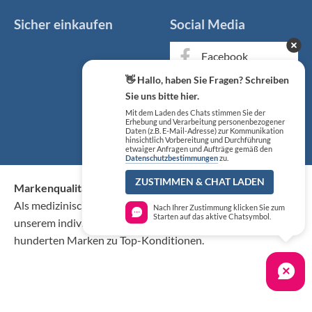
Sicher einkaufen
Social Media
Facebook
👋 Hallo, haben Sie Fragen? Schreiben
Instagram
Sie uns bitte hier.
Mit dem Laden des Chats stimmen Sie der
YouTube
Erhebung und Verarbeitung personenbezogener
Daten (z.B. E-Mail-Adresse) zur Kommunikation
hinsichtlich Vorbereitung und Durchführung
etwaiger Anfragen und Aufträge gemäß den
Datenschutzbestimmungen
zu.
ZUSTIMMEN & CHAT LADEN
Markenqualität kaufen Sie günstig bei KS Medizintechnik
Als medizinischer Fachgroßhandel bieten wir Ihnen, neben
Nach Ihrer Zustimmung klicken Sie zum
Starten auf das aktive Chatsymbol.
unserem individuellen Service, über 50.000 Artikel von
hunderten Marken zu Top-Konditionen.