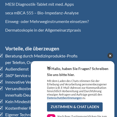
MESI Diagnostik-Tablet mit med. Apps
seca mBCA 555 – Bio-Impedanz-Analyse
Einweg- oder Mehrweginstrumente einsetzen?
Dermatoskopie in der Allgemeinarztpraxis
Vorteile, die überzeugen
Beratung durch Medizinprodukte-Profis
per Telefon, Online-Chat, Videobesprechung
Außendienst
👋 Hallo, haben Sie Fragen? Schreiben
Sie uns bitte hier.
360° Service und Dienstleistungen
Innovative Versorgungskonzepte
Mit dem Laden des Chats stimmen Sie der
Erhebung und Verarbeitung personenbezogener
Versandkostenfrei ab € 125,– (netto)
Daten (z.B. E-Mail-Adresse) zur Kommunikation
hinsichtlich Vorbereitung und Durchführung
innerhalb Deutschlands
etwaiger Anfragen und Aufträge gemäß den
Datenschutzbestimmungen
zu.
Kein Mindestbestellwert
ZUSTIMMEN & CHAT LADEN
Kostenfreier Rückholservice
Eigener Technischer Kundendienst
Nach Ihrer Zustimmung klicken Sie zum