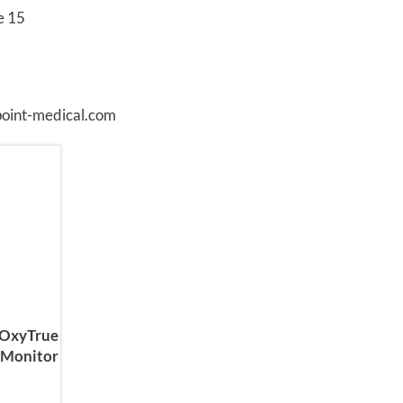
e 15
point-medical.com
 OxyTrue
-Monitor