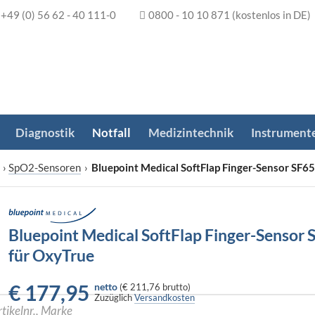
+49 (0) 56 62 - 40 111-0
0800 - 10 10 871
(kostenlos in DE)
Diagnostik
Notfall
Medizintechnik
Instrument
›
SpO2-Sensoren
›
Bluepoint Medical SoftFlap Finger-Sensor SF6
Bluepoint Medical SoftFlap Finger-Sensor
für OxyTrue
€
177,95
netto
(
€ 211,76
brutto)
Zuzüglich
Versandkosten