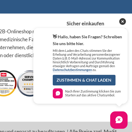
Sicher einkaufen
B-Onlineshop richten sich
👋 Hallo, haben Sie Fragen? Schreiben
 medizinische Fachkreise,
Sie uns bitte hier.
ternehmen, die die
Mit dem Laden des Chats stimmen Sie der
n oder dienstlichen Tätigkeit
Erhebung und Verarbeitung personenbezogener
Daten (z.B. E-Mail-Adresse) zur Kommunikation
hinsichtlich Vorbereitung und Durchführung
etwaiger Anfragen und Aufträge gemäß den
Datenschutzbestimmungen
zu.
ZUSTIMMEN & CHAT LADEN
Nach Ihrer Zustimmung klicken Sie zum
Starten auf das aktive Chatsymbol.
en und separat zu beauftragen. | Alle Preise zzgl. MwSt.