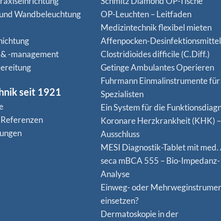
raxiseinrichtung
Schmitz Diamond OP-Tische
 und Wandbeleuchtung
OP-Leuchten – Leitfaden
Medizintechnik flexibel mieten
hichtung
Affenpocken-Desinfektionsmittel
 & -management
Clostridioides difficile (C.Diff.)
ereitung
Getinge Ambulantes Operieren
Fuhrmann Einmalinstrumente für
hnik seit 1921
Spezialisten
e
Ein System für die Funktionsdiagn
 Referenzen
Koro­nare Herz­krank­heit (KHK) –
nungen
Ausschluss
MESI Diagnostik-Tablet mit med.
seca mBCA 555 – Bio-Impedanz-
Analyse
Einweg- oder Mehrweginstrume
einsetzen?
Dermatoskopie in der