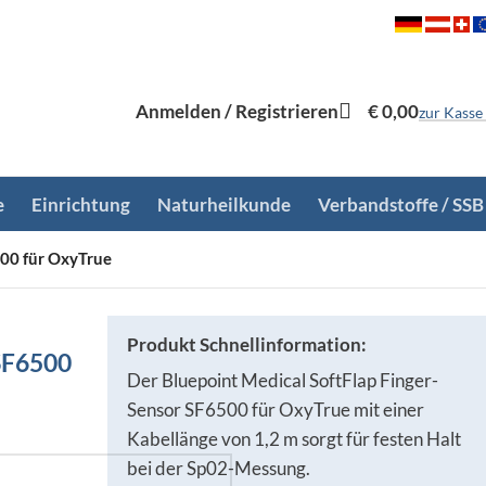
Anmelden / Registrieren
€
0,00
zur Kasse
e
Einrichtung
Naturheilkunde
Verbandstoffe / SSB
500 für OxyTrue
Produkt Schnellinformation:
 SF6500
Der Bluepoint Medical SoftFlap Finger-
Sensor SF6500 für OxyTrue mit einer
Kabellänge von 1,2 m sorgt für festen Halt
bei der Sp02-Messung.