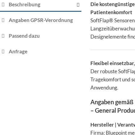
Die kostengünstige
Beschreibung
Patientenkomfort
Angaben GPSR-Verordnung
SoftFlap® Sensoren 
Langzeitüberwachun
Passend dazu
Designelemente fin
Anfrage
Flexibel einsetzbar
Der robuste SoftFl
Tragekomfort und so
Anwendung.
Angaben gemäß 
– General Produ
Hersteller | Verant
Firma: Bluepoint m