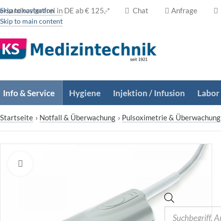
ersandkostenfrei in DE ab € 125,-*
Skip to navigation
Chat
Anfrage
Skip to main content
Info & Service
Hygiene
Injektion / Infusion
Labor
Startseite
›
Notfall & Überwachung
›
Pulsoximetrie & Überwachung
Zum Vergrößern klicken