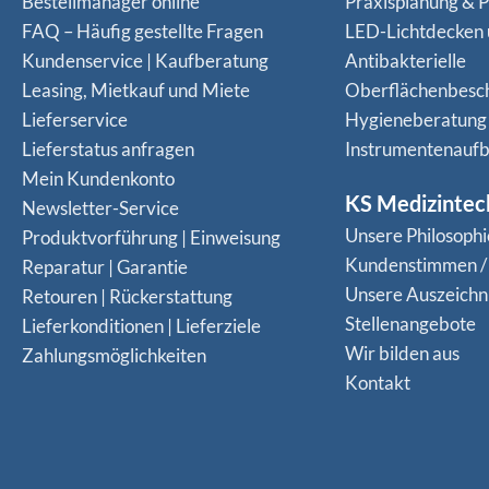
Bestellmanager online
Praxisplanung & P
FAQ – Häufig gestellte Fragen
LED-Lichtdecken
Kundenservice | Kaufberatung
Antibakterielle
Leasing, Mietkauf und Miete
Oberflächenbesc
Lieferservice
Hygieneberatung
Lieferstatus anfragen
Instrumentenaufb
Mein Kundenkonto
KS Medizintec
Newsletter-Service
Unsere Philosophi
Produktvorführung | Einweisung
Kundenstimmen /
Reparatur | Garantie
Unsere Auszeich
Retouren | Rückerstattung
Stellenangebote
Lieferkonditionen | Lieferziele
Wir bilden aus
Zahlungsmöglichkeiten
Kontakt