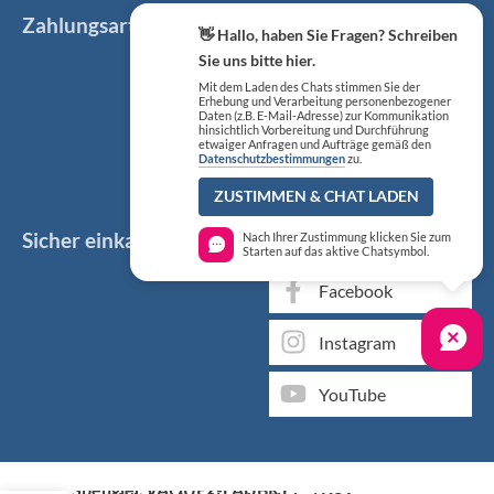
Zahlungsarten
👋 Hallo, haben Sie Fragen? Schreiben
Sie uns bitte hier.
Mit dem Laden des Chats stimmen Sie der
Erhebung und Verarbeitung personenbezogener
Daten (z.B. E-Mail-Adresse) zur Kommunikation
hinsichtlich Vorbereitung und Durchführung
etwaiger Anfragen und Aufträge gemäß den
Datenschutzbestimmungen
zu.
ZUSTIMMEN & CHAT LADEN
Sicher einkaufen
Social Media
Nach Ihrer Zustimmung klicken Sie zum
Starten auf das aktive Chatsymbol.
Facebook
Instagram
YouTube
Spengler VAQUEZ-LAUBRY