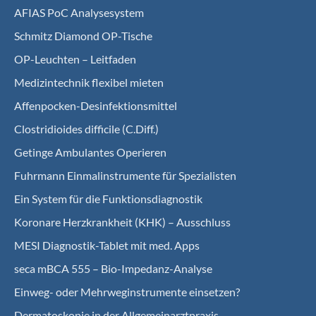
AFIAS PoC Analysesystem
Schmitz Diamond OP-Tische
OP-Leuchten – Leitfaden
Medizintechnik flexibel mieten
Affenpocken-Desinfektionsmittel
Clostridioides difficile (C.Diff.)
Getinge Ambulantes Operieren
Fuhrmann Einmalinstrumente für Spezialisten
Ein System für die Funktionsdiagnostik
Koro­nare Herz­krank­heit (KHK) – Ausschluss
MESI Diagnostik-Tablet mit med. Apps
seca mBCA 555 – Bio-Impedanz-Analyse
Einweg- oder Mehrweginstrumente einsetzen?
Dermatoskopie in der Allgemeinarztpraxis