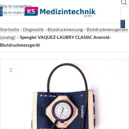
Skip to navigation
Skip to main content
Startseite
›
Diagnostik
›
Blutdruckmessung
›
Blutdruckmessgeräte
(analog)
›
Spengler VAQUEZ-LAUBRY CLASSIC Aneroid-
Blutdruckmessgerät
Zum Vergrößern klicken