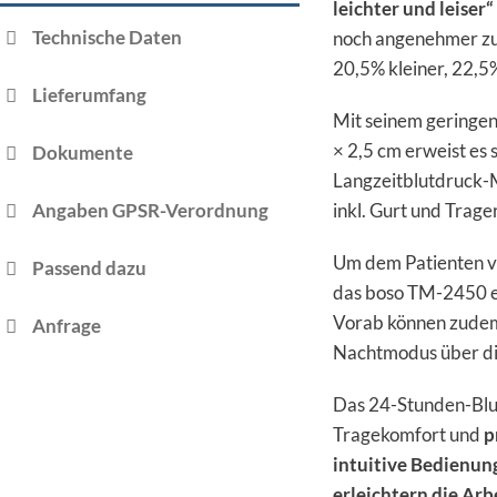
leichter und leiser“
Technische Daten
noch angenehmer zu
20,5% kleiner, 22,5%
Lieferumfang
Mit seinem geringe
× 2,5 cm erweist es s
Dokumente
Langzeitblutdruck-M
Angaben GPSR-Verordnung
inkl. Gurt und Trag
Um dem Patienten vo
Passend dazu
das boso TM-2450 
Vorab können zud
Anfrage
Nachtmodus über die
Das 24-Stunden-Blu
Tragekomfort und
p
intuitive Bedienun
erleichtern die Arb