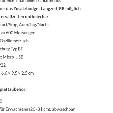
e für einen manuellen Schlafmodus
er das Zusatzbudget Langzeit-RR möglich
ntervallzeiten optimierbar
Start/Stop, Auto/Tag/Nacht
is zu 600 Messungen
szillometrisch
schutz Typ BF
le: Micro-USB
IP22
6,6 × 9,5 × 2,5 cm
mplettzubehör:
50
für Erwachsene (20–31 cm), abwaschbar