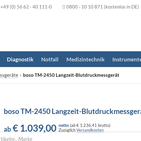
+49 (0) 56 62 - 40 111-0
0800 - 10 10 871
(kostenlos in DE)
Diagnostik
Notfall
Medizintechnik
Instrument
ssgeräte
›
boso TM-2450 Langzeit-Blutdruckmessgerät
boso TM-2450 Langzeit-Blutdruckmessger
€
1.039,00
netto
(
ab
€ 1.236,41
brutto)
ab
Zuzüglich
Versandkosten