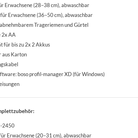
ür Erwachsene (28–38 cm), abwaschbar
 für Erwachsene (36–50 cm), abwaschbar
t abnehmbarem Trageriemen und Gürtel
e 2x AA
 für bis zu 2x 2 Akkus
r aus Karton
gskabel
tware: boso profil-manager XD (für Windows)
eisungen
mplettzubehör:
M-2450
für Erwachsene (20–31 cm), abwaschbar