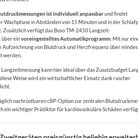
lutdruckmessungen ist individuell anpassbar
und findet
er Wachphase in Abständen von 15 Minuten und in der Schlaf
tt. Zusätzlich verfügt das Boso TM-2450 Langzeit-
 über ein
voreingestelltes Automatikprogramm
: Mit nur ei
e Aufzeichnung von Blutdruck und Herzfrequenz über mindes
et werden.
Langzeitmessung kann hier ideal über das Zusatzbudget Lang
 diese Weise wird ein wirtschaftlicher Einsatz dank rascher
icht.
äglich nachrüstbaren cBP-Option zur zentralen Blutsdruckme
h ein wichtiger Prädiktor für kardiovaskuläre Schäden verfüg
Zweitgeräten preisgünstig beliebig erweiter