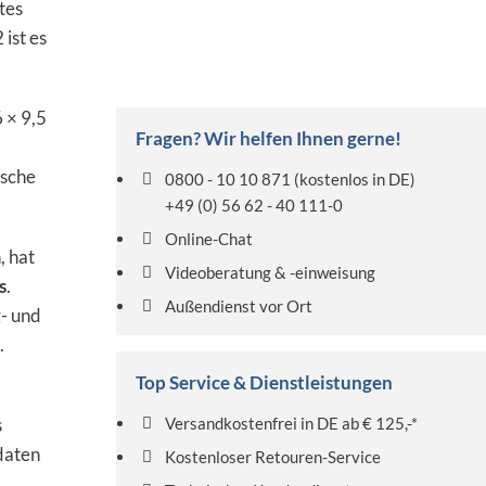
tes
ist es
 × 9,5
Fragen? Wir helfen Ihnen gerne!
asche
0800 - 10 10 871
(kostenlos in DE)
+49 (0) 56 62 - 40 111-0
Online-Chat
, hat
Videoberatung & -einweisung
s
.
Außendienst vor Ort
- und
.
Top Service & Dienstleistungen
s
Versandkostenfrei in DE ab € 125,-*
daten
Kostenloser Retouren-Service