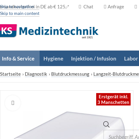
ersandkostenfrei in DE ab € 125,-*
Skip to navigation
Chat
Anfrage
Skip to main content
Info & Service
Hygiene
Injektion / Infusion
Labor
Startseite
›
Diagnostik
›
Blutdruckmessung
›
Langzeit-Blutdruckme
Erstgerät inkl.
3 Manschetten
Zum Vergrößern klicken