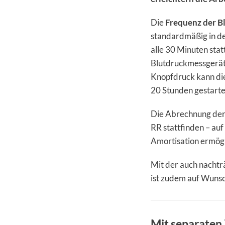
Die
Frequenz der B
standardmäßig in d
alle 30 Minuten sta
Blutdruckmessgerät
Knopfdruck kann di
20 Stunden gestart
Die Abrechnung der 
RR stattfinden – auf
Amortisation ermögl
Mit der auch nachtr
ist zudem auf Wunsc
Mit separaten 