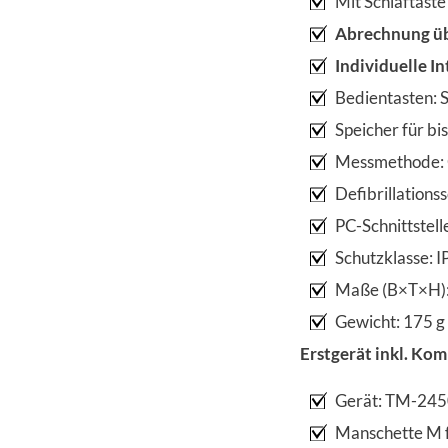
Mit Schlaftast
Abrechnung üb
Individuelle I
Bedientasten: 
Speicher für b
Messmethode: O
Defibrillations
PC-Schnittstel
Schutzklasse: 
Maße (B×T×H): 
Gewicht: 175 g
Erstgerät inkl. Ko
Gerät: TM-24
Manschette M 