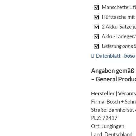
Manschette L f
Hüfttasche mi
2 Akku-Sätze j
Akku-Ladegerät
Lieferung ohne
Datenblatt - bos
Angaben gemäß 
– General Produ
Hersteller | Verant
Firma: Bosch + Soh
Straße: Bahnhofstr.
PLZ: 72417
Ort: Jungingen
Land: Deutschland