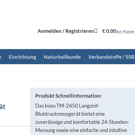
Anmelden / Registrieren
€
0,00
zur Kasse
e
Einrichtung
Naturheilkunde
Verbandstoffe / SSB
Produkt Schnellinformation:
ät
Das boso TM-2450 Langzeit-
Blutdruckmessgerät bietet eine
zuverlässige und komfortable 24-Stunden-
Messung sowie eine einfache und intuitive