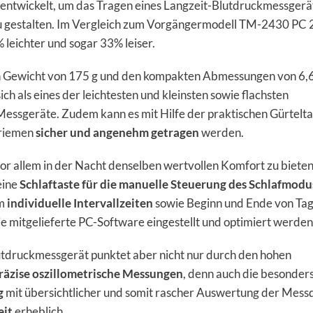
entwickelt, um das Tragen eines Langzeit-Blutdruckmessgerä
 gestalten. Im Vergleich zum Vorgängermodell TM-2430 PC 2 
 leichter und sogar 33% leiser.
n Gewicht von 175 g und den kompakten Abmessungen von 6,6
ich als eines der leichtesten und kleinsten sowie flachsten
essgeräte. Zudem kann es mit Hilfe der praktischen Gürtelt
eriemen
sicher und angenehm getragen
werden.
r allem in der Nacht denselben wertvollen Komfort zu bieten
eine
Schlaftaste für die manuelle Steuerung des Schlafmodu
em
individuelle Intervallzeiten
sowie Beginn und Ende von Tag
 mitgelieferte PC-Software eingestellt und optimiert werden
tdruckmessgerät punktet aber nicht nur durch den hohen
räzise oszillometrische Messungen
, denn auch die besonder
g
mit übersichtlicher und somit rascher Auswertung der Mess
eit
erheblich.