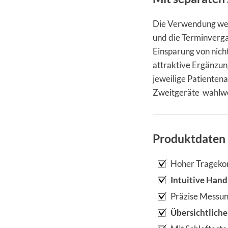
Die Verwendung wei
und die Terminverga
Einsparung von nich
attraktive Ergänzun
jeweilige Patienten
Zweitgeräte wahlwei
Produktdaten 
Hoher Tragekomf
Intuitive Han
Präzise Messun
Übersichtlich