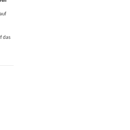
auf
f das