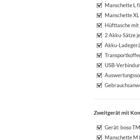
Manschette L f
Manschette XL
Hüfttasche mi
2 Akku-Sätze j
Akku-Ladegerät
Transportkoffe
USB-Verbindun
Auswertungssof
Gebrauchsanw
Zweitgerät mit Ko
Gerät: boso T
Manschette M 