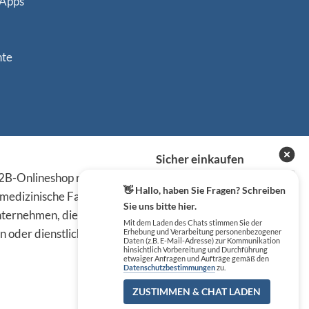
 Apps
nte
Sicher einkaufen
B-Onlineshop richten sich
👋 Hallo, haben Sie Fragen? Schreiben
 medizinische Fachkreise,
Sie uns bitte hier.
ternehmen, die die
Mit dem Laden des Chats stimmen Sie der
n oder dienstlichen Tätigkeit
Erhebung und Verarbeitung personenbezogener
Daten (z.B. E-Mail-Adresse) zur Kommunikation
hinsichtlich Vorbereitung und Durchführung
etwaiger Anfragen und Aufträge gemäß den
Datenschutzbestimmungen
zu.
ZUSTIMMEN & CHAT LADEN