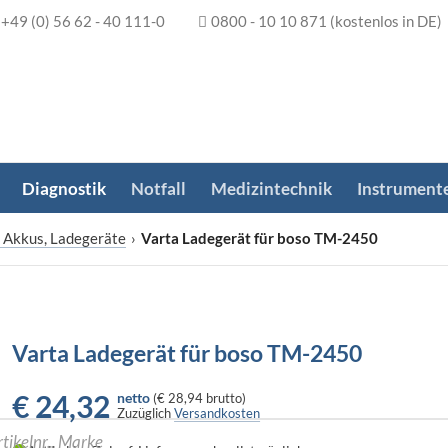
+49 (0) 56 62 - 40 111-0
0800 - 10 10 871
(kostenlos in DE)
Diagnostik
Notfall
Medizintechnik
Instrument
, Akkus, Ladegeräte
›
Varta Ladegerät für boso TM-2450
Varta Ladegerät für boso TM-2450
€
24,32
netto
(
€ 28,94
brutto)
Zuzüglich
Versandkosten