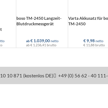
boso TM-2450 Langzeit-
Varta Akkusatz für b
Blutdruckmessgerät
TM-2450
t
€
1.039,00
€
9,98
tto
ab
netto
netto
to
ab
€ 1.236,41
brutto
€ 11,88
brutto
10 10 871 (kostenlos DE)
+49 (0) 56 62 - 40 111