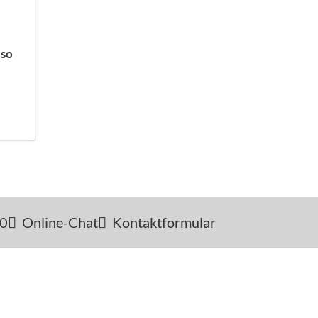
oso
-0
Online-Chat
Kontaktformular