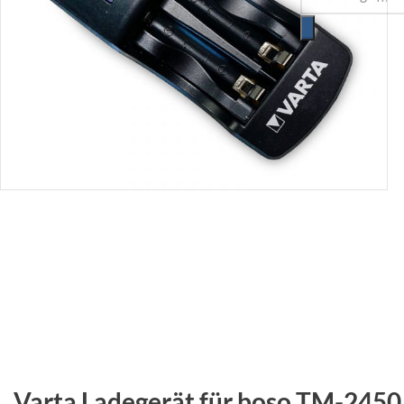
Varta Ladegerät für boso TM-2450