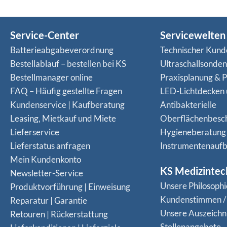
Service-Center
Servicewelten
Batterieabgabeverordnung
Technischer Kund
Bestellablauf – bestellen bei KS
Ultraschallsonde
Bestellmanager online
Praxisplanung & P
FAQ – Häufig gestellte Fragen
LED-Lichtdecken
Kundenservice | Kaufberatung
Antibakterielle
Leasing, Mietkauf und Miete
Oberflächenbesc
Lieferservice
Hygieneberatung
Lieferstatus anfragen
Instrumentenaufb
Mein Kundenkonto
KS Medizintec
Newsletter-Service
Unsere Philosophi
Produktvorführung | Einweisung
Kundenstimmen /
Reparatur | Garantie
Unsere Auszeich
Retouren | Rückerstattung
Stellenangebote