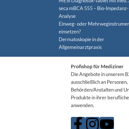
MESI Diagnostik-Tablet mit med.
seca mBCA 555 – Bio-Impedanz-
Analyse
Einweg- oder Mehrweginstrume
einsetzen?
Dermatoskopie in der
Allgemeinarztpraxis
Profishop für Mediziner
Die Angebote in unserem B2
ausschließlich an Personen,
Behörden/Anstalten und Un
Produkte in ihrer berufliche
anwenden.