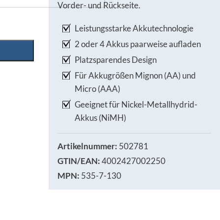
Vorder- und Rückseite.
Leistungsstarke Akkutechnologie
2 oder 4 Akkus paarweise aufladen
Platzsparendes Design
Für Akkugrößen Mignon (AA) und
Micro (AAA)
Geeignet für Nickel-Metallhydrid-
Akkus (NiMH)
Artikelnummer:
502781
GTIN/EAN:
4002427002250
MPN:
535-7-130