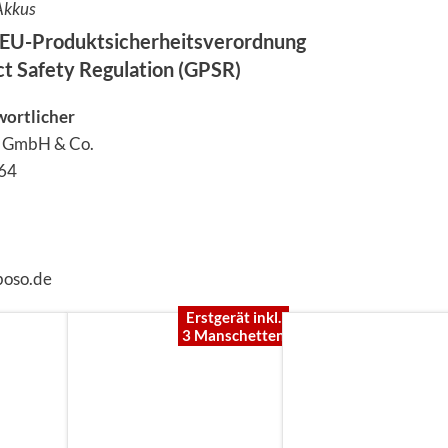
Akkus
EU-Produktsicherheitsverordnung
ct Safety Regulation (GPSR)
wortlicher
n GmbH & Co.
 64
boso.de
Erstgerät inkl.
3 Manschetten