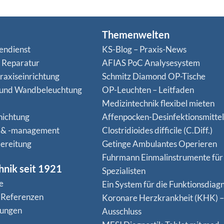
Themenwelten
endienst
KS-Blog – Praxis-News
n Reparatur
AFIAS PoC Analysesystem
raxiseinrichtung
Schmitz Diamond OP-Tische
 und Wandbeleuchtung
OP-Leuchten – Leitfaden
Medizintechnik flexibel mieten
hichtung
Affenpocken-Desinfektionsmittel
 & -management
Clostridioides difficile (C.Diff.)
ereitung
Getinge Ambulantes Operieren
Fuhrmann Einmalinstrumente für
hnik seit 1921
Spezialisten
e
Ein System für die Funktionsdiagn
 Referenzen
Koro­nare Herz­krank­heit (KHK) –
nungen
Ausschluss