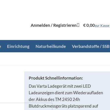
Anmelden / Registrieren
€
0,00
zur Kasse
e
Einrichtung
Naturheilkunde
Verbandstoffe / SSB
Produkt Schnellinformation:
Das Varta Ladegerät mit zwei LED
Ladeanzeigen dient zum Wiederaufladen
der Akkus des TM 2450 24h
Blutdruckmessgeräts platzsparend auf