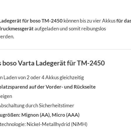
Ladegerät für boso TM-2450
können bis zu vier Akkus
für da
druckmessgerät
aufgeladen und somit reibungslos
erden.
s boso Varta Ladegerät für TM-2450
 Laden von 2 oder 4 Akkus gleichzeitig
latzsparend auf der Vorder- und Rückseite
eigen
bschaltung durch Sicherheitstimer
ugrößen: Mignon (AA), Micro (AAA)
echnologie: Nickel-Metallhydrid (NiMH)