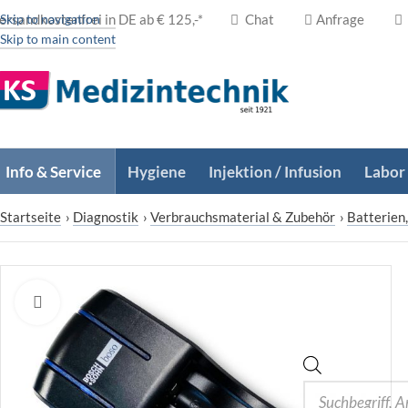
ersandkostenfrei in DE ab € 125,-*
Skip to navigation
Chat
Anfrage
Skip to main content
Info & Service
Hygiene
Injektion / Infusion
Labor
Startseite
›
Diagnostik
›
Verbrauchsmaterial & Zubehör
›
Batterien
Zum Vergrößern klicken