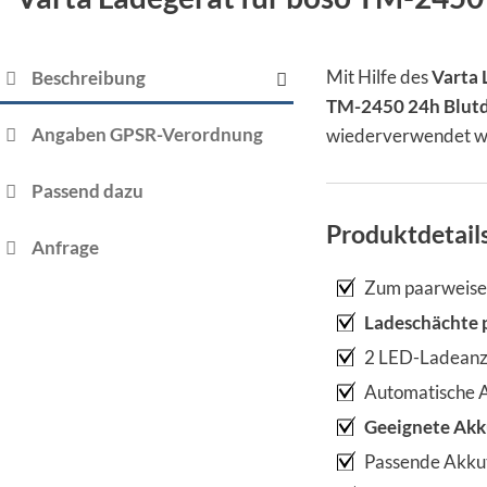
Mit Hilfe des
Varta 
Beschreibung
TM-2450 24h Blut
Angaben GPSR-Verordnung
wiederverwendet w
Passend dazu
Produktdetail
Anfrage
Zum paarweisen
Ladeschächte p
2 LED-Ladeanz
Automatische A
Geeignete Akk
Passende Akkut