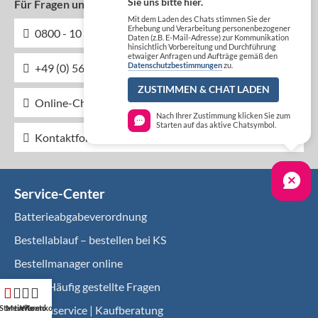
Sie uns bitte hier.
Für Fragen und Beratung:
Mit dem Laden des Chats stimmen Sie der
Erhebung und Verarbeitung personenbezogener
0800 - 10 10 871 (kostenlos DE)
Daten (z.B. E-Mail-Adresse) zur Kommunikation
hinsichtlich Vorbereitung und Durchführung
etwaiger Anfragen und Aufträge gemäß den
Datenschutzbestimmungen
zu.
+49 (0) 56 62 - 40 111-0
ZUSTIMMEN & CHAT LADEN
Online-Chat
Nach Ihrer Zustimmung klicken Sie zum
Starten auf das aktive Chatsymbol.
Kontaktformular
Service-Center
Batterieabgabeverordnung
Bestellablauf – bestellen bei KS
Bestellmanager online
FAQ – Häufig gestellte Fragen
Startseite
Mein Konto
Warenkorb
Kundenservice | Kaufberatung