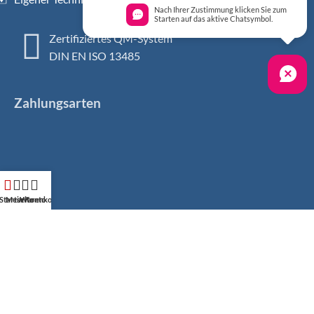
Nach Ihrer Zustimmung klicken Sie zum
Starten auf das aktive Chatsymbol.
Zertifiziertes QM-System
DIN EN ISO 13485
Zahlungsarten
Startseite
Mein Konto
Warenkorb
Sicher einkaufen
Social Media
Facebook
Instagram