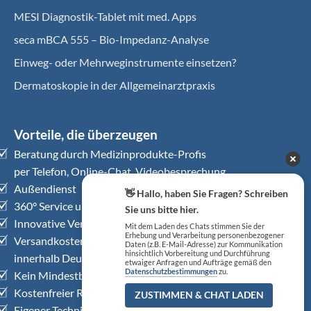
MESI Diagnostik-Tablet mit med. Apps
seca mBCA 555 – Bio-Impedanz-Analyse
Einweg- oder Mehrweginstrumente einsetzen?
Dermatoskopie in der Allgemeinarztpraxis
Vorteile, die überzeugen
Beratung durch Medizinprodukte-Profis
per Telefon, Online-Chat, Videobesprechung
Außendienst
👋 Hallo, haben Sie Fragen? Schreiben
360° Service und Dienstleistungen
Sie uns bitte hier.
Innovative Versorgungskonzepte
Mit dem Laden des Chats stimmen Sie der
Erhebung und Verarbeitung personenbezogener
Versandkostenfrei ab € 125,– (netto)
Daten (z.B. E-Mail-Adresse) zur Kommunikation
hinsichtlich Vorbereitung und Durchführung
innerhalb Deutschlands
etwaiger Anfragen und Aufträge gemäß den
Datenschutzbestimmungen
zu.
Kein Mindestbestellwert
Kostenfreier Rückholservice
ZUSTIMMEN & CHAT LADEN
Eigener Technischer Kundendienst