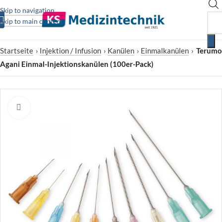
Skip to navigation
Skip to main content
Startseite
›
Injektion / Infusion
›
Kanülen
›
Einmalkanülen
›
Terumo
Agani Einmal-Injektionskanülen (100er-Pack)
Zum Vergrößern klicken