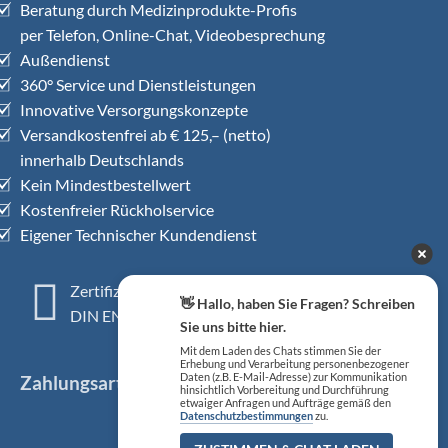
Beratung durch Medizinprodukte-Profis
per Telefon, Online-Chat, Videobesprechung
Außendienst
360° Service und Dienstleistungen
Innovative Versorgungskonzepte
Versandkostenfrei ab € 125,– (netto)
innerhalb Deutschlands
Kein Mindestbestellwert
Kostenfreier Rückholservice
Eigener Technischer Kundendienst
Zertifiziertes QM-System
👋 Hallo, haben Sie Fragen? Schreiben
DIN EN ISO 13485
Sie uns bitte hier.
Mit dem Laden des Chats stimmen Sie der
Erhebung und Verarbeitung personenbezogener
Daten (z.B. E-Mail-Adresse) zur Kommunikation
Zahlungsarten
hinsichtlich Vorbereitung und Durchführung
etwaiger Anfragen und Aufträge gemäß den
Datenschutzbestimmungen
zu.