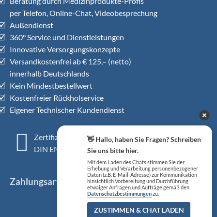
Beratung durch Medizinprodukte-Profis
per Telefon, Online-Chat, Videobesprechung
Außendienst
360° Service und Dienstleistungen
Innovative Versorgungskonzepte
Versandkostenfrei ab € 125,– (netto)
innerhalb Deutschlands
Kein Mindestbestellwert
Kostenfreier Rückholservice
Eigener Technischer Kundendienst
Zertifiziertes QM-System
👋 Hallo, haben Sie Fragen? Schreiben
DIN EN ISO 13485
Sie uns bitte hier.
Mit dem Laden des Chats stimmen Sie der
Erhebung und Verarbeitung personenbezogener
Daten (z.B. E-Mail-Adresse) zur Kommunikation
Zahlungsarten
hinsichtlich Vorbereitung und Durchführung
etwaiger Anfragen und Aufträge gemäß den
Datenschutzbestimmungen
zu.
ZUSTIMMEN & CHAT LADEN