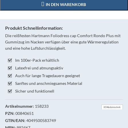
IN DEN WARENKORB
Produkt Schnellinformation:
Die reißfesten Hartmann Foliodress cap Comfort Rondo Plus mit
Gummizug im Nacken verfügen über eine gute Wärmeregulation
und eine hohe Luftdurchlässigkeit.
Im 100er-Pack erhältlich
Latexfrei und atmungsaktiv
Auch für lange Tragedauern geeignet
Sanftes und anschmiegsames Material
Sicher und funktionell
Artikelnummer:
158233
KS Medizintechnik
PZN:
00840651
GTIN/EAN:
4049500583749
MPN:
992467