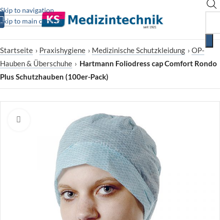
Skip to navigation
Skip to main content
Startseite
›
Praxishygiene
›
Medizinische Schutzkleidung
›
OP-
Hauben & Überschuhe
›
Hartmann Foliodress cap Comfort Rondo
Plus Schutzhauben (100er-Pack)
Zum Vergrößern klicken