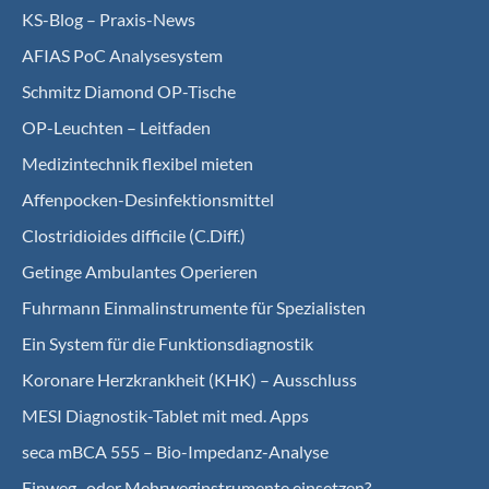
KS-Blog – Praxis-News
AFIAS PoC Analysesystem
Schmitz Diamond OP-Tische
OP-Leuchten – Leitfaden
Medizintechnik flexibel mieten
Affenpocken-Desinfektionsmittel
Clostridioides difficile (C.Diff.)
Getinge Ambulantes Operieren
Fuhrmann Einmalinstrumente für Spezialisten
Ein System für die Funktionsdiagnostik
Koro­nare Herz­krank­heit (KHK) – Ausschluss
MESI Diagnostik-Tablet mit med. Apps
seca mBCA 555 – Bio-Impedanz-Analyse
Einweg- oder Mehrweginstrumente einsetzen?