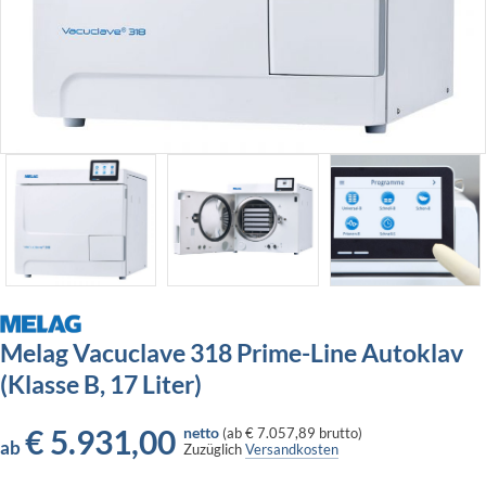
Melag Vacuclave 318 Prime-Line Autoklav
(Klasse B, 17 Liter)
€
5.931,00
netto
(
ab
€ 7.057,89
brutto)
ab
Zuzüglich
Versandkosten