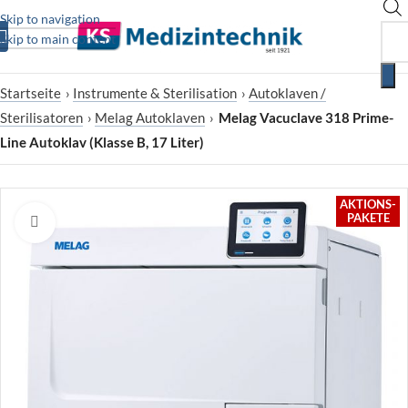
Skip to navigation
Skip to main content
Startseite
›
Instrumente & Sterilisation
›
Autoklaven /
Sterilisatoren
›
Melag Autoklaven
›
Melag Vacuclave 318 Prime-
Line Autoklav (Klasse B, 17 Liter)
AKTIONS-
PAKETE
Zum Vergrößern klicken