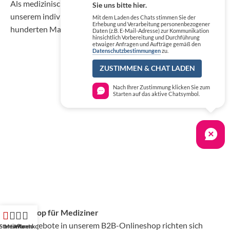
Als medizinischer Fachgroßhandel bieten wir Ihnen, neben
Sie uns bitte hier.
unserem individuellen Service, über 50.000 Artikel von
Mit dem Laden des Chats stimmen Sie der
Erhebung und Verarbeitung personenbezogener
hunderten Marken zu Top-Konditionen.
Daten (z.B. E-Mail-Adresse) zur Kommunikation
hinsichtlich Vorbereitung und Durchführung
etwaiger Anfragen und Aufträge gemäß den
Datenschutzbestimmungen
zu.
ZUSTIMMEN & CHAT LADEN
Nach Ihrer Zustimmung klicken Sie zum
Starten auf das aktive Chatsymbol.
Profishop für Mediziner
Die Angebote in unserem B2B-Onlineshop richten sich
Startseite
Mein Konto
Warenkorb