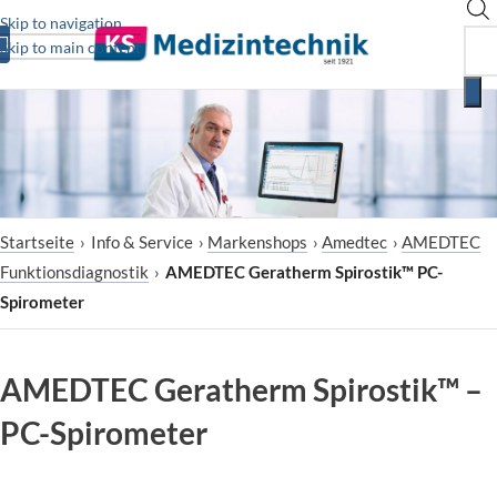
Skip to navigation
Skip to main content
Startseite
›
Info & Service
›
Markenshops
›
Amedtec
›
AMEDTEC
Funktionsdiagnostik
›
AMEDTEC Geratherm Spirostik™ PC-
Spirometer
AMEDTEC Geratherm Spirostik™ –
PC-Spirometer