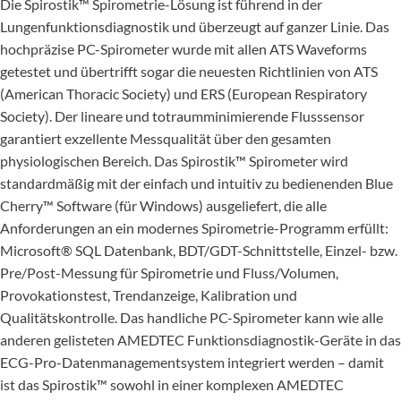
Die Spirostik™ Spirometrie-Lösung ist führend in der
Lungenfunktionsdiagnostik und überzeugt auf ganzer Linie. Das
hochpräzise PC-Spiro­meter wurde mit allen ATS Waveforms
getestet und übertrifft sogar die neuesten Richtlinien von ATS
(American Thoracic Society) und ERS (European Respiratory
Society). Der lineare und totraumminimierende Flusssensor
garantiert exzellente Messqualität über den gesamten
physiologischen Bereich. Das Spirostik™ Spirometer wird
standardmäßig mit der einfach und intuitiv zu bedienenden Blue
Cherry™ Software (für Windows) ausgeliefert, die alle
Anforderungen an ein modernes Spirometrie-Programm erfüllt:
Microsoft® SQL Datenbank, BDT/GDT-Schnittstelle, Einzel- bzw.
Pre/Post-Messung für Spirometrie und Fluss/Volumen,
Provokationstest, Trendanzeige, Kalibration und
Qualitätskontrolle. Das handliche PC-Spirometer kann wie alle
anderen gelisteten AMEDTEC Funktionsdiagnostik-Geräte in das
ECG-Pro-Datenmanagementsystem integriert werden – damit
ist das Spirostik™ sowohl in einer komplexen AMEDTEC