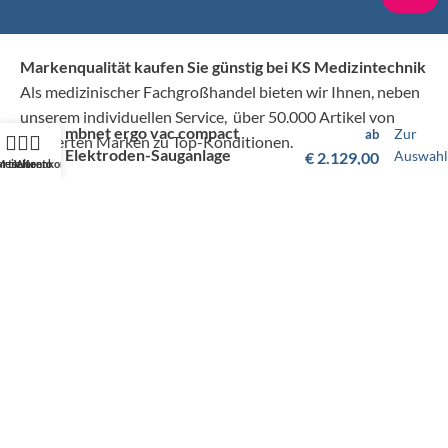
Markenqualität kaufen Sie günstig bei KS Medizintechnik
Als medizinischer Fachgroßhandel bieten wir Ihnen, neben
unserem individuellen Service, über 50.000 Artikel von
mbnet ergo vac compact
Zur
ab
hunderten Marken zu Top-Konditionen.
Elektroden-Sauganlage
Auswahl
€
2.129,00
artseite
Mein Konto
Warenkorb