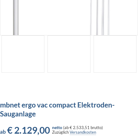
mbnet ergo vac compact Elektroden-
Sauganlage
€
2.129,00
netto
(
ab
€ 2.533,51
brutto)
ab
Zuzüglich
Versandkosten