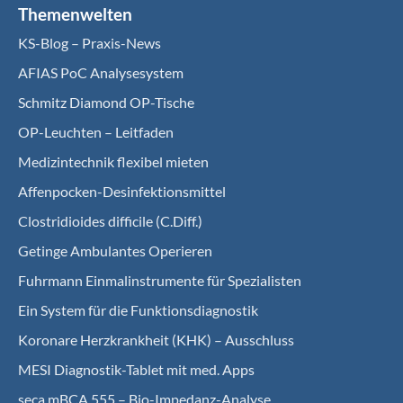
Themenwelten
KS-Blog – Praxis-News
AFIAS PoC Analysesystem
Schmitz Diamond OP-Tische
OP-Leuchten – Leitfaden
Medizintechnik flexibel mieten
Affenpocken-Desinfektionsmittel
Clostridioides difficile (C.Diff.)
Getinge Ambulantes Operieren
Fuhrmann Einmalinstrumente für Spezialisten
Ein System für die Funktionsdiagnostik
Koro­nare Herz­krank­heit (KHK) – Ausschluss
MESI Diagnostik-Tablet mit med. Apps
seca mBCA 555 – Bio-Impedanz-Analyse