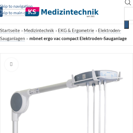
Skip to navigation
Skip to main content
Startseite
›
Medizintechnik
›
EKG & Ergometrie
›
Elektroden-
Sauganlagen
›
mbnet ergo vac compact Elektroden-Sauganlage
Zum Vergrößern klicken