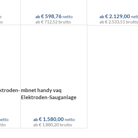
€
598,76
€
2.129,00
o
ab
netto
ab
net
to
ab
€ 712,52
brutto
ab
€ 2.533,51
brutt
ktroden-
mbnet handy vaq
Elektroden-Sauganlage
€
1.580,00
netto
ab
netto
tto
ab
€ 1.880,20
brutto