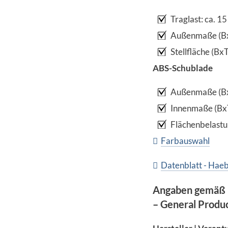
Traglast: ca. 15
Außenmaße (BxT
Stellfläche (Bx
ABS-Schublade
Außenmaße (BxT
Innenmaße (BxT
Flächenbelastun
Farbauswahl
Datenblatt - Hae
Angaben gemäß 
– General Produ