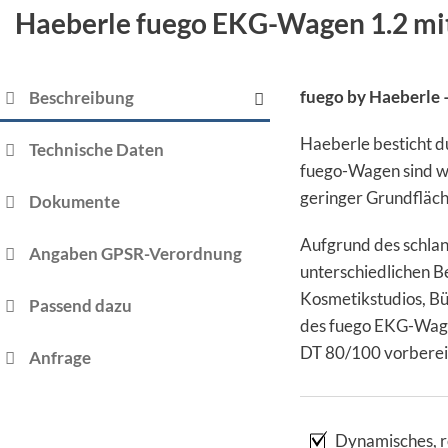
Haeberle fuego EKG-Wagen 1.2 mi
fuego by Haeberle 
Beschreibung
Haeberle besticht d
Technische Daten
fuego-Wagen sind wen
geringer Grundfläch
Dokumente
Aufgrund des schlan
Angaben GPSR-Verordnung
unterschiedlichen B
Kosmetikstudios, Bü
Passend dazu
des fuego EKG-Wagen
DT 80/100 vorbereit
Anfrage
Dynamisches, r