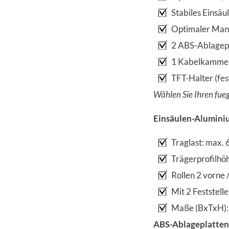
Stabiles Einsä
Optimaler Manö
2 ABS-Ablagepl
1 Kabelkammer 
TFT-Halter (fes
Wählen Sie Ihren fue
Einsäulen-Aluminiu
Traglast: max. 
Trägerprofilhö
Rollen 2 vorne
Mit 2 Feststel
Maße (BxTxH): 
ABS-Ablageplatten