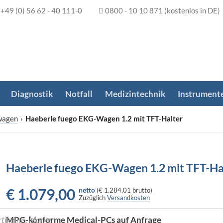
+49 (0) 56 62 - 40 111-0
0800 - 10 10 871
(kostenlos in DE)
Diagnostik
Notfall
Medizintechnik
Instrument
wagen
›
Haeberle fuego EKG-Wagen 1.2 mit TFT-Halter
Haeberle fuego EKG-Wagen 1.2 mit TFT-Ha
€
1.079,00
netto
(
€ 1.284,01
brutto)
Zuzüglich
Versandkosten
MPG-konforme Medical-PCs auf Anfrage