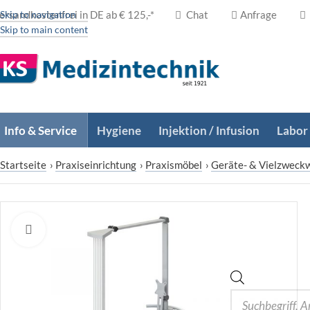
ersandkostenfrei in DE ab € 125,-*
Skip to navigation
Chat
Anfrage
Skip to main content
Info & Service
Hygiene
Injektion / Infusion
Labor
Startseite
›
Praxiseinrichtung
›
Praxismöbel
›
Geräte- & Vielzweck
Zum Vergrößern klicken