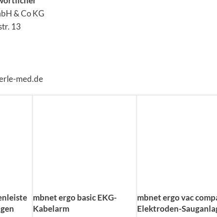
wortlicher
mbH & Co KG
tr. 13
erle-med.de
nleiste
mbnet ergo basic EKG-
mbnet ergo vac comp
agen
Kabelarm
Elektroden-Sauganla