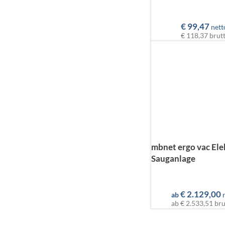
€
99,47
nett
€ 118,37
brut
mbnet ergo vac Ele
Sauganlage
€
2.129,00
ab
ab
€ 2.533,51
bru