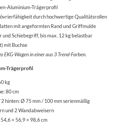
ulen-Aluminium-Trägerprofil
vrierfähigkeit durch hochwertige Qualitätsrollen
atten mit angeformten Rand und Griffmulde
und Schiebegriff, bis max. 12 kg belastbar
t) mit Buchse
go EKG-Wagen in einer aus 3 Trend-Farben.
m-Trägerprofil
60 kg
he: 80 cm
 / 2 hinten: Ø 75 mm / 100 mm serienmäßig
lern und 2 Wandabweisern
54,6 × 56,9 × 98,6 cm