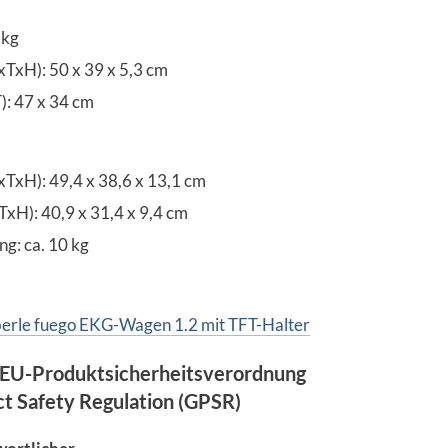
 kg
xH): 50 x 39 x 5,3 cm
T): 47 x 34 cm
xH): 49,4 x 38,6 x 13,1 cm
xH): 40,9 x 31,4 x 9,4 cm
g: ca. 10 kg
berle fuego EKG-Wagen 1.2 mit TFT-Halter
EU-Produktsicherheitsverordnung
ct Safety Regulation (GPSR)