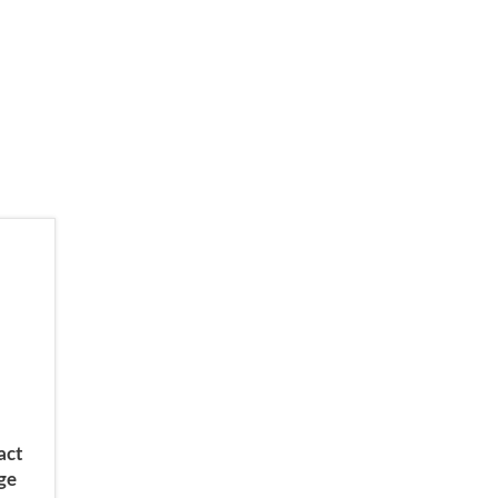
act
ge