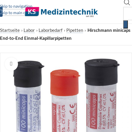
Skip to navigation
Skip to main content
Startseite
›
Labor
›
Laborbedarf
›
Pipetten
›
Hirschmann minicaps
End-to-End Einmal-Kapillarpipetten
Zum Vergrößern klicken