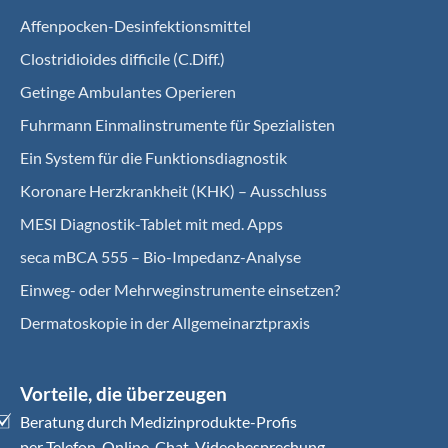
Affenpocken-Desinfektionsmittel
Clostridioides difficile (C.Diff.)
Getinge Ambulantes Operieren
Fuhrmann Einmalinstrumente für Spezialisten
Ein System für die Funktionsdiagnostik
Koro­nare Herz­krank­heit (KHK) – Ausschluss
MESI Diagnostik-Tablet mit med. Apps
seca mBCA 555 – Bio-Impedanz-Analyse
Einweg- oder Mehrweginstrumente einsetzen?
Dermatoskopie in der Allgemeinarztpraxis
Vorteile, die überzeugen
Beratung durch Medizinprodukte-Profis
per Telefon, Online-Chat, Videobesprechung