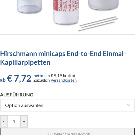
Hirschmann minicaps End-to-End Einmal-
Kapillarpipetten
€
7,72
netto
(
ab
€ 9,19
brutto)
ab
Zuzüglich
Versandkosten
AUSFÜHRUNG
-
+
IN DEN WARENKORB