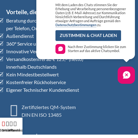
Mit dem Laden des Chats stimmen Sie der
Erhebung und Verarbeitung personenbezogener
Vorteile, die überzeugen
Daten (z.B. E-Mail-Adresse) zur Kommunikation
hinsichtlich Vorbereitung und Durchführung
Beratung durch Medizinprodukte-Profis
etwaiger Anfragen und Aufträge gemäß den
Datenschutzbestimmungen
zu.
per Telefon, Online-Chat, Videobesprechung
Außendienst
ZUSTIMMEN & CHAT LADEN
360° Service und Dienstleistungen
Nach Ihrer Zustimmung klicken Sie zum
Innovative Versorgungskonzepte
Starten auf das aktive Chatsymbol.
Versandkostenfrei ab € 125,– (netto)
innerhalb Deutschlands
Kein Mindestbestellwert
Kostenfreier Rückholservice
Eigener Technischer Kundendienst
Zertifiziertes QM-System
DIN EN ISO 13485
Startseite
Mein Konto
Warenkorb
Zahlungsarten