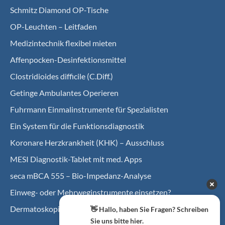
Schmitz Diamond OP-Tische
OP-Leuchten – Leitfaden
Medizintechnik flexibel mieten
Affenpocken-Desinfektionsmittel
Clostridioides difficile (C.Diff.)
Getinge Ambulantes Operieren
Fuhrmann Einmalinstrumente für Spezialisten
Ein System für die Funktionsdiagnostik
Koro­nare Herz­krank­heit (KHK) – Ausschluss
MESI Diagnostik-Tablet mit med. Apps
seca mBCA 555 – Bio-Impedanz-Analyse
Einweg- oder Mehrweginstrumente einsetzen?
Dermatoskopie in der Allgemeinarztpraxis
👋 Hallo, haben Sie Fragen? Schreiben
Sie uns bitte hier.