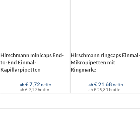
Hirschmann minicaps End-
Hirschmann ringcaps Einmal
to-End Einmal-
Mikropipetten mit
Kapillarpipetten
Ringmarke
€
7,72
€
21,68
ab
netto
ab
netto
ab
€ 9,19
brutto
ab
€ 25,80
brutto