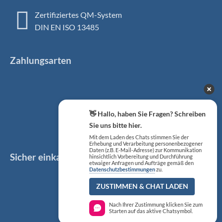
Zertifiziertes QM-System
DIN EN ISO 13485
Zahlungsarten
👋 Hallo, haben Sie Fragen? Schreiben
Sie uns bitte hier.
Mit dem Laden des Chats stimmen Sie der
Erhebung und Verarbeitung personenbezogener
Daten (z.B. E-Mail-Adresse) zur Kommunikation
Sicher einkaufen
Social Media
hinsichtlich Vorbereitung und Durchführung
etwaiger Anfragen und Aufträge gemäß den
Datenschutzbestimmungen
zu.
Facebook
ZUSTIMMEN & CHAT LADEN
Instagram
Nach Ihrer Zustimmung klicken Sie zum
Starten auf das aktive Chatsymbol.