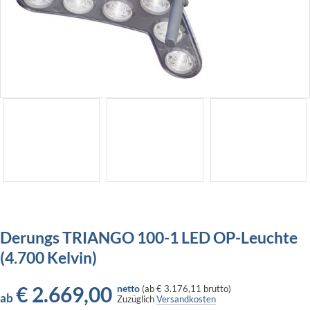
Derungs TRIANGO 100-1 LED OP-Leuchte
(4.700 Kelvin)
€
2.669,00
netto
(
ab
€ 3.176,11
brutto)
ab
Zuzüglich
Versandkosten