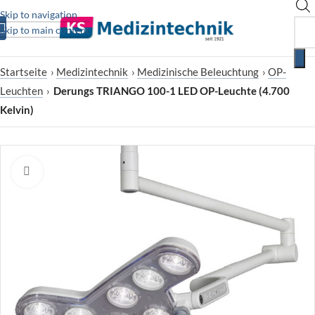
Skip to navigation
Skip to main content
Startseite
›
Medizintechnik
›
Medizinische Beleuchtung
›
OP-
Leuchten
›
Derungs TRIANGO 100-1 LED OP-Leuchte (4.700
Kelvin)
Zum Vergrößern klicken