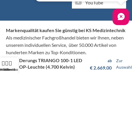
YouTube
Markenqualität kaufen Sie günstig bei KS Medizintechnik
Als medizinischer Fachgroßhandel bieten wir Ihnen, neben
unserem individuellen Service, über 50.000 Artikel von
hunderten Marken zu Top-Konditionen.
Derungs TRIANGO 100-1 LED
Zur
ab
OP-Leuchte (4.700 Kelvin)
Auswahl
€
2.669,00
artseite
Mein Konto
Warenkorb