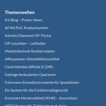
Themenwelten
KS-Blog – Praxis-News
AFIAS PoC Analysesystem
Schmitz Diamond OP-Tische
OP-Leuchten – Leitfaden
Medizintechnik flexibel mieten
Affenpocken-Desinfektionsmittel
Clostridioides difficile (C.Diff.)
Getinge Ambulantes Operieren
Fuhrmann Einmalinstrumente für Spezialisten
Ein System für die Funktionsdiagnostik
Koro­nare Herz­krank­heit (KHK) – Ausschluss
MESI Diagnostik-Tablet mit med. Apps