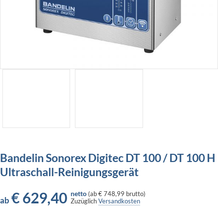
Bandelin Sonorex Digitec DT 100 / DT 100 H
Ultraschall-Reinigungsgerät
€
629,40
netto
(
ab
€ 748,99
brutto)
ab
Zuzüglich
Versandkosten