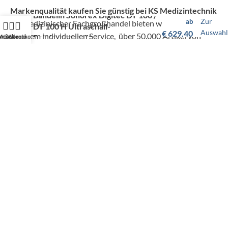
Markenqualität kaufen Sie günstig bei KS Medizintechnik
Bandelin Sonorex Digitec DT 100 /
Zur
ab
Als medizinischer Fachgroßhandel bieten wir Ihnen, neben
DT 100 H Ultraschall-
Auswahl
€
629,40
unserem individuellen Service, über 50.000 Artikel von
Reinigungsgerät
artseite
Mein Konto
Warenkorb
hunderten Marken zu Top-Konditionen.