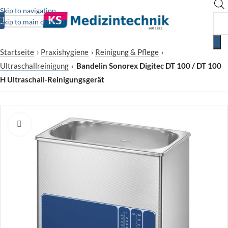
Skip to navigation
Skip to main content
Startseite
›
Praxishygiene
›
Reinigung & Pflege
›
Ultraschallreinigung
›
Bandelin Sonorex Digitec DT 100 / DT 100
H Ultraschall-Reinigungsgerät
Zum Vergrößern klicken