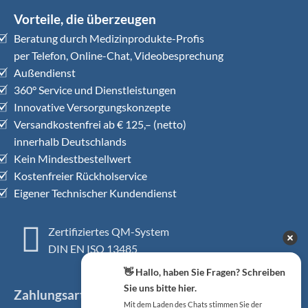
Vorteile, die überzeugen
Beratung durch Medizinprodukte-Profis
per Telefon, Online-Chat, Videobesprechung
Außendienst
360° Service und Dienstleistungen
Innovative Versorgungskonzepte
Versandkostenfrei ab € 125,– (netto)
innerhalb Deutschlands
Kein Mindestbestellwert
Kostenfreier Rückholservice
Eigener Technischer Kundendienst
Zertifiziertes QM-System
DIN EN ISO 13485
👋 Hallo, haben Sie Fragen? Schreiben
Sie uns bitte hier.
Zahlungsarten
Mit dem Laden des Chats stimmen Sie der