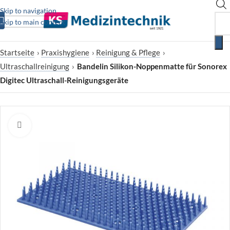
Skip to navigation
Skip to main content
Startseite
›
Praxishygiene
›
Reinigung & Pflege
›
Ultraschallreinigung
›
Bandelin Silikon-Noppenmatte für Sonorex
Digitec Ultraschall-Reinigungsgeräte
Zum Vergrößern klicken