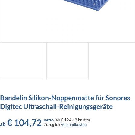
Bandelin Silikon-Noppenmatte für Sonorex
Digitec Ultraschall-Reinigungsgeräte
€
104,72
netto
(
ab
€ 124,62
brutto)
ab
Zuzüglich
Versandkosten