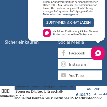
Erhebung und Verarbeitung personenbezogener
Daten (z.B. E-Mail-Adresse) zur Kommunikation
hinsichtlich Vorbereitung und Durchführung
etwaiger Anfragen und Aufträge gemäß den
Datenschutzbestimmungen
zu.
ZUSTIMMEN & CHAT LADEN
Nach Ihrer Zustimmung klicken Sie zum
Starten auf das aktive Chatsymbol.
Sicher einkaufen
Social Media
Facebook
Instagram
YouTube
Bandelin Silikon-Noppenmatte für
Zur
ab
Sonorex Digitec Ultraschall-
Auswahl
€
104,72
Reinigungsgeräte
artseite
Mein Konto
Warenkorb
Markenqualität kaufen Sie günstig bei KS Medizintechnik
Als medizinischer Fachgroßhandel bieten wir Ihnen, neben