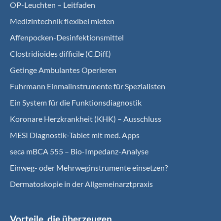
OP-Leuchten – Leitfaden
Medizintechnik flexibel mieten
Affenpocken-Desinfektionsmittel
Clostridioides difficile (C.Diff.)
Getinge Ambulantes Operieren
Fuhrmann Einmalinstrumente für Spezialisten
Ein System für die Funktionsdiagnostik
Koro­nare Herz­krank­heit (KHK) – Ausschluss
MESI Diagnostik-Tablet mit med. Apps
seca mBCA 555 – Bio-Impedanz-Analyse
Einweg- oder Mehrweginstrumente einsetzen?
Dermatoskopie in der Allgemeinarztpraxis
Vorteile, die überzeugen