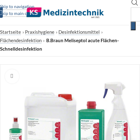
Skip to navigation
Skip to main content
Startseite
›
Praxishygiene
›
Desinfektionsmittel
›
Flächendesinfektion
›
B.Braun Meliseptol acute Flächen-
Schnelldesinfektion
Zum Vergrößern klicken