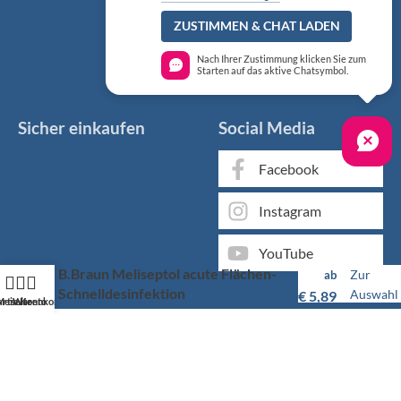
ZUSTIMMEN & CHAT LADEN
Nach Ihrer Zustimmung klicken Sie zum
Starten auf das aktive Chatsymbol.
Sicher einkaufen
Social Media
Facebook
Instagram
YouTube
B.Braun Meliseptol acute Flächen-
Zur
ab
Schnelldesinfektion
Auswahl
€
5,89
artseite
Mein Konto
Warenkorb
Markenqualität kaufen Sie günstig bei KS Medizintechnik
Als medizinischer Fachgroßhandel bieten wir Ihnen, neben
unserem individuellen Service, über 50.000 Artikel von