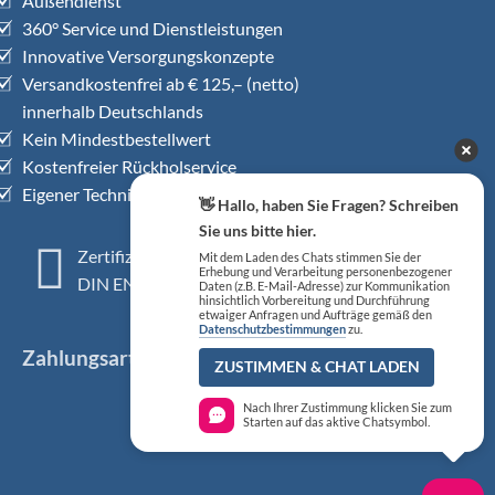
Außendienst
360° Service und Dienstleistungen
Innovative Versorgungskonzepte
Versandkostenfrei ab € 125,– (netto)
innerhalb Deutschlands
Kein Mindestbestellwert
Kostenfreier Rückholservice
Eigener Technischer Kundendienst
👋 Hallo, haben Sie Fragen? Schreiben
Sie uns bitte hier.
Zertifiziertes QM-System
Mit dem Laden des Chats stimmen Sie der
Erhebung und Verarbeitung personenbezogener
DIN EN ISO 13485
Daten (z.B. E-Mail-Adresse) zur Kommunikation
hinsichtlich Vorbereitung und Durchführung
etwaiger Anfragen und Aufträge gemäß den
Datenschutzbestimmungen
zu.
Zahlungsarten
ZUSTIMMEN & CHAT LADEN
Nach Ihrer Zustimmung klicken Sie zum
Starten auf das aktive Chatsymbol.