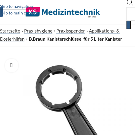
Skip to navigation
Skip to main content
Startseite
›
Praxishygiene
›
Praxisspender
›
Applikations- &
Dosierhilfen
›
B.Braun Kanisterschlüssel für 5 Liter Kanister
Zum Vergrößern klicken