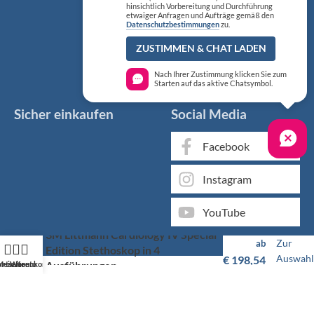
hinsichtlich Vorbereitung und Durchführung
etwaiger Anfragen und Aufträge gemäß den
Datenschutzbestimmungen
zu.
ZUSTIMMEN & CHAT LADEN
Nach Ihrer Zustimmung klicken Sie zum
Starten auf das aktive Chatsymbol.
Sicher einkaufen
Social Media
Facebook
Instagram
YouTube
3M Littmann Cardiology IV Special
Zur
ab
Edition Stethoskop in 4
Auswahl
€
198,54
Ausführungen
artseite
Mein Konto
Warenkorb
Markenqualität kaufen Sie günstig bei KS Medizintechnik
Als medizinischer Fachgroßhandel bieten wir Ihnen, neben
unserem individuellen Service, über 50.000 Artikel von