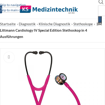
Skip to navigation
Skip to main content
Startseite
›
Diagnostik
›
Klinische Diagnostik
›
Stethoskope
›
3M
Littmann Cardiology IV Special Edition Stethoskop in 4
Ausführungen
Zum Vergrößern klicken