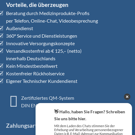
Vorteile, die überzeugen
Beratung durch Medizinprodukte-Profis
per Telefon, Online-Chat, Videobesprechung
Außendienst
360° Service und Dienstleistungen
Innovative Versorgungskonzepte
Versandkostenfrei ab € 125,– (netto)
innerhalb Deutschlands
Kein Mindestbestellwert
Kostenfreier Rückholservice
Eigener Technischer Kundendienst
Zertifiziertes QM-System
DIN EN ISO 13485
👋 Hallo, haben Sie Fragen? Schreiben
Sie uns bitte hier.
Zahlungsarten
Mit dem Laden des Chats stimmen Sie der
Erhebung und Verarbeitung personenbezogener
Daten (z.B. E-Mail-Adresse) zur Kommunikation