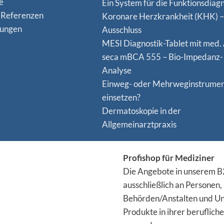
e
Ein System für die Funktionsdiagn
 Referenzen
Koro­nare Herz­krank­heit (KHK) –
nungen
Ausschluss
MESI Diagnostik-Tablet mit med.
seca mBCA 555 – Bio-Impedanz-
Analyse
Einweg- oder Mehrweginstrume
einsetzen?
Dermatoskopie in der
Allgemeinarztpraxis
Profishop für Mediziner
Die Angebote in unserem B2
ausschließlich an Personen,
Behörden/Anstalten und Un
Produkte in ihrer berufliche