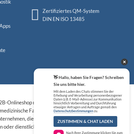
ostik
Zertifiziertes QM-System
DIN EN ISO 13485
 Apps
nte
👋 Hallo, haben Sie Fragen? Schreiben
Sie uns bitte hier.
Mit dem Laden des Chats stimmen Sie der
Sicher einkaufen
Erhebung und Verarbeitung personenbezogener
Daten (z.B. E-Mail-Adresse) zur Kommunikation
B-Onlineshop richten sich
hinsichtlich Vorbereitung und Durchführung
etwaiger Anfragen und Aufträge gemäß den
 medizinische Fachkreise,
Datenschutzbestimmungen
zu.
ternehmen, die die
ZUSTIMMEN & CHAT LADEN
n oder dienstlichen Tätigkeit
Nach Ihrer Zustimmung klicken Sie zum