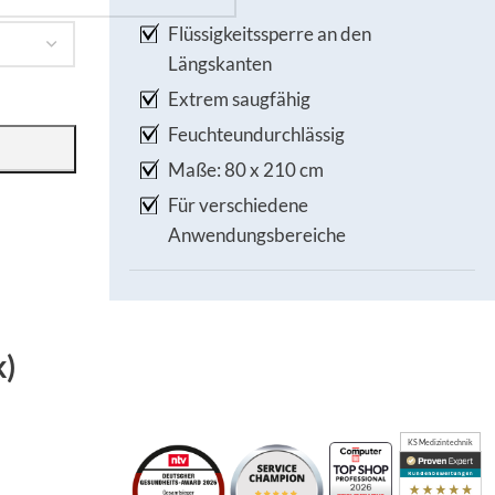
Flüssigkeitssperre an den
Längskanten
Extrem saugfähig
Feuchteundurchlässig
Maße: 80 x 210 cm
Für verschiedene
Anwendungsbereiche
k)
KS Medizintechnik