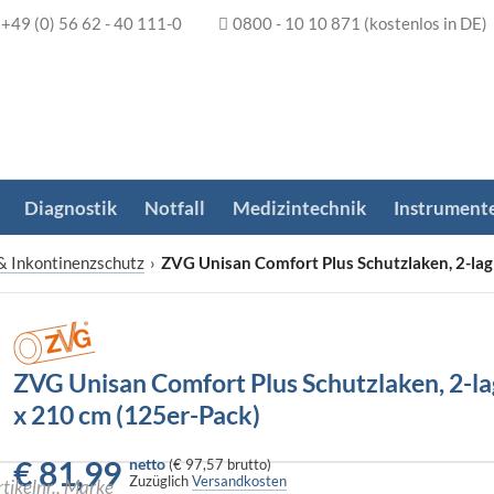
+49 (0) 56 62 - 40 111-0
0800 - 10 10 871
(kostenlos in DE)
Diagnostik
Notfall
Medizintechnik
Instrument
& Inkontinenzschutz
›
ZVG Unisan Comfort Plus Schutzlaken, 2-lag
ZVG Unisan Comfort Plus Schutzlaken, 2-la
x 210 cm (125er-Pack)
€
81,99
netto
(
€ 97,57
brutto)
Zuzüglich
Versandkosten