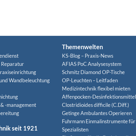
Themenwelten
endienst
KS-Blog – Praxis-News
n Reparatur
AFIAS PoC Analysesystem
raxiseinrichtung
Schmitz Diamond OP-Tische
 und Wandbeleuchtung
OP-Leuchten – Leitfaden
Medizintechnik flexibel mieten
hichtung
Affenpocken-Desinfektionsmittel
 & -management
Clostridioides difficile (C.Diff.)
ereitung
Getinge Ambulantes Operieren
Fuhrmann Einmalinstrumente für
hnik seit 1921
Spezialisten