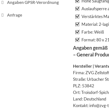
Hohe Saugfähig
Angaben GPSR-Verordnung
Auslaufsperre 
Anfrage
Verstärktes Ma
Material: 2-lag
Farbe: Weiß
Format: 80 x 2
Angaben gemäß 
– General Produ
Hersteller | Verant
Firma: ZVG Zellsto
Straße: Urbacher St
PLZ: 53842
Ort: Troisdorf-Spich
Land: Deutschland
Kontakt: info@zvg-t