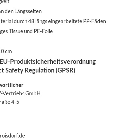
keit
an den Längsseiten
terial durch 48 längs eingearbeitete PP-Fäden
iges Tissue und PE-Folie
10 cm
EU-Produktsicherheitsverordnung
ct Safety Regulation (GPSR)
wortlicher
ff-Vertriebs GmbH
raße 4-5
roisdorf.de