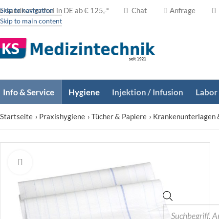
ersandkostenfrei in DE ab € 125,-*
Skip to navigation
Chat
Anfrage
Skip to main content
Info & Service
Hygiene
Injektion / Infusion
Labor
Startseite
›
Praxishygiene
›
Tücher & Papiere
›
Krankenunterlagen 
Zum Vergrößern klicken